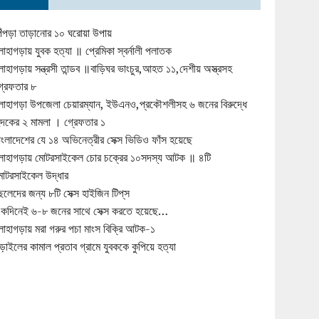
িঁপড়া তাড়ানোর ১০ ঘরোয়া উপায়
োহাগড়ায় যুবক হত্যা ॥ প্রেমিকা স্বর্নালী পলাতক
োহাগড়ায় সন্ত্রসী তান্ডব ॥বাড়িঘর ভাংচুর,আহত ১১,দেশীয় অস্ত্রসহ
্রেফতার ৮
োহাগড়া উপজেলা চেয়ারম্যান, ইউএনও,প্রকৌশলীসহ ৬ জনের বিরুদ্ধে
ুদকের ২ মামলা । গ্রেফতার ১
াংলাদেশের যে ১৪ অভিনেত্রীর সেক্স ভিডিও ফাঁস হয়েছে
োহাগড়ায় মোটরসাইকেল চোর চক্রের ১০সদস্য আটক ॥ ৪টি
োটরসাইকেল উদ্ধার
েলেদের জন্য ৮টি সেক্স হাইজিন টিপ্‌স
কদিনেই ৬-৮ জনের সাথে সেক্স করতে হয়েছে…
োহাগড়ায় মরা গরুর পচা মাংস বিক্রি আটক-১
ড়াইলের কামাল প্রতাব গ্রামে যুবককে কুপিয়ে হত্যা