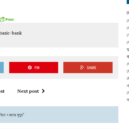
প
ল
ল
গ
ল
দ
ব
ল
PIN
SHARE
ম
ছ
এ
st
Next post
ল
ন
িতে ৭ জনের মৃত্যু"