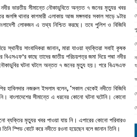
হ
ামের ঈদ সামগ্রী বিতরন
 নদীর ভারতীয় সীমান্তে নৌকাডুবিতে অন্তত ৭ জনের মৃত্যুর খবর
ন্ড অফিসে ভয়াবহ দুর্নীতি
ল
ের জলঙ্গি থানার কাগমারী এলাকায় আজ মঙ্গলবার সকাল সাড়ে ৯টার
াংলাদেশী লোকজন এ তথ্য নিশ্চিত করছে। তবে পুলিশ ও বিজিবি
প
ল
য়ে স্থানীয় সাংবাদিকরা জানান
,
মারা যাওয়া ব্যক্তিরা সবাই কৃষক
ারে বিএসএফ
’
র কাছে তাদের জাতীয় পরিচয়পত্র জমা দিয়ে পদ্মা নদীর
ন
কাডুবির ঘটনা ঘটলে অন্তত ৭ জনের মৃত্যু হয়। পরে বিএসএফ
হ
আ
ওপির হাবিলদার নজরুল ইসলাম বলেন
, ‘
সকাল থেকেই নদীতে বিজিবি
ল
নি। বাংলাদেশের সীমান্তে এ ধরনের কোনো ঘটনা ঘটেনি। কোনো
ল
নো ব্যক্তির মৃত্যুর খবর পাওয়া যায় নি। এপারের কোনো পরিবারও
ে তিনি স্পিড বোটে করে নদীতে রওনা হয়েছেন বলে জানান তিনি।