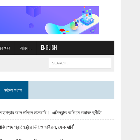
সব খবর
আরও…
ENGLISH
সর্বশেষ সংবাদ
োহাগড়ায় জাল দলিলে নামজারি ॥ এসিল্যান্ড অফিসে ভয়াবহ দুর্নীতি
ানিসম্পদ প্রতিমন্ত্রীর ভিডিও ভাইরাল, ফেক দাবি’