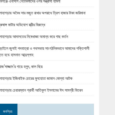
বিগঞ্জে এনসিপি নেতাকর্মীদের ওপর সন্ত্রাসী হামলা
োহাগড়ায় অবৈধ সার মজুত রাখার অপরাধে ত্রিশ হাজার টাকা জরিমানা
ুরুষাঙ্গ কাটার অভিযোগ স্ত্রীর বিরুদ্ধে
োহাগড়ায় আদালতের নিষেধাজ্ঞা অমান্য করে গাছ কর্তন
ড়াইলে জুলাই পদযাত্রা ও পথসভায় সাংগঠনিকভাবে আমাদের শক্তিশালী
তে হবে: হাসনাত আব্দুল্লাহ
জ‘সাজ্জাদ’র গায়ে হলুদ, কাল বিয়ে
োহাগড়ায় ইজিবাইক চোরের মুলহোতা জামাল মোল্যা আটক
োহাগড়ায় চেয়ারম্যান প্রার্থী আতিকুল ইসলামের ঈদ সামগ্রী বিতরন
জনপ্রিয়