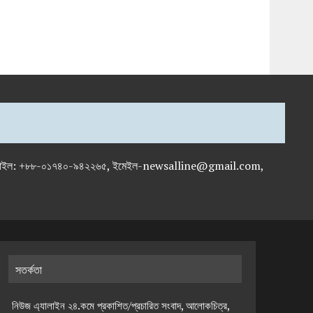
-৭১৯৫৯৫০, মোবাইল: +৮৮-০১৭৪০-৯৪২২৬৫, ইমেইল-newsalline@gmail.com,
সতর্কতা
নিউজ এ্যালাইন ২৪.কমে প্রকাশিত/প্রচারিত সংবাদ, আলোকচিত্র,