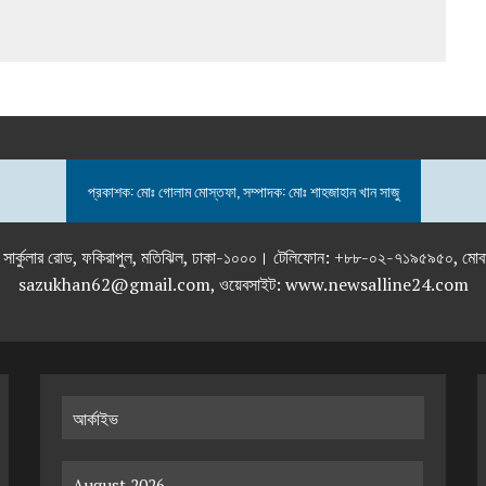
প্রকাশক: মোঃ গোলাম মোস্তফা, সম্পাদক: মোঃ শাহজাহান খান সাজু
তলা), ২৯২ ইনার সার্কুলার রোড, ফকিরাপুল, মতিঝিল, ঢাকা-১০০০। টেলিফোন: +৮৮-০২
sazukhan62@gmail.com, ওয়েবসাইট: www.newsalline24.com
আর্কাইভ
August 2026