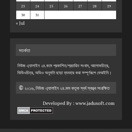
23
24
25
26
27
28
29
30
31
« Jul
সতর্কতা
নিউজ এ্যালাইন ২৪.কমে প্রকাশিত/প্রচারিত সংবাদ, আলোকচিত্র,
ভিডিওচিত্র, অডিও অনুমতি ছাড়া ব্যবহার করা সম্পূর্ণরূপে বেআইনি।
© ২০১৬, নিউজ এ্যালাইন ২৪.কম কতৃক স্বর্ব স্বত্ত্ব সংরক্ষিত
Developed By :
www.jadusoft.com