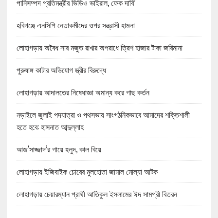
পানিসম্পদ প্রতিমন্ত্রীর ভিডিও ভাইরাল, ফেক দাবি’
হবিগঞ্জে এনসিপি নেতাকর্মীদের ওপর সন্ত্রাসী হামলা
লোহাগড়ায় অবৈধ সার মজুত রাখার অপরাধে ত্রিশ হাজার টাকা জরিমানা
পুরুষাঙ্গ কাটার অভিযোগ স্ত্রীর বিরুদ্ধে
লোহাগড়ায় আদালতের নিষেধাজ্ঞা অমান্য করে গাছ কর্তন
নড়াইলে জুলাই পদযাত্রা ও পথসভায় সাংগঠনিকভাবে আমাদের শক্তিশালী
হতে হবে: হাসনাত আব্দুল্লাহ
আজ‘সাজ্জাদ’র গায়ে হলুদ, কাল বিয়ে
লোহাগড়ায় ইজিবাইক চোরের মুলহোতা জামাল মোল্যা আটক
লোহাগড়ায় চেয়ারম্যান প্রার্থী আতিকুল ইসলামের ঈদ সামগ্রী বিতরন