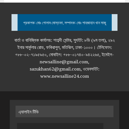
প্রকাশক: মোঃ গোলাম মোস্তফা, সম্পাদক: মোঃ শাহজাহান খান সাজু
বার্তা ও বানিজ্যিক কার্যালয়: শতাব্দী সেন্টার, স্যুইট: ৮ডি (৯ম তলা), ২৯২
ইনার সার্কুলার রোড, ফকিরাপুল, মতিঝিল, ঢাকা-১০০০। টেলিফোন:
+৮৮-০২-৭১৯৫৯৫০, মোবাইল: +৮৮-০১৭৪০-৯৪২২৬৫, ইমেইল-
newsalline@gmail.com,
sazukhan62@gmail.com, ওয়েবসাইট:
www.newsalline24.com
এ্যালাইন টিভি