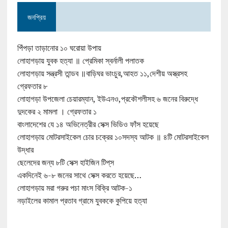
জনপ্রিয়
পিঁপড়া তাড়ানোর ১০ ঘরোয়া উপায়
লোহাগড়ায় যুবক হত্যা ॥ প্রেমিকা স্বর্নালী পলাতক
লোহাগড়ায় সন্ত্রসী তান্ডব ॥বাড়িঘর ভাংচুর,আহত ১১,দেশীয় অস্ত্রসহ
গ্রেফতার ৮
লোহাগড়া উপজেলা চেয়ারম্যান, ইউএনও,প্রকৌশলীসহ ৬ জনের বিরুদ্ধে
দুদকের ২ মামলা । গ্রেফতার ১
বাংলাদেশের যে ১৪ অভিনেত্রীর সেক্স ভিডিও ফাঁস হয়েছে
লোহাগড়ায় মোটরসাইকেল চোর চক্রের ১০সদস্য আটক ॥ ৪টি মোটরসাইকেল
উদ্ধার
ছেলেদের জন্য ৮টি সেক্স হাইজিন টিপ্‌স
একদিনেই ৬-৮ জনের সাথে সেক্স করতে হয়েছে…
লোহাগড়ায় মরা গরুর পচা মাংস বিক্রি আটক-১
নড়াইলের কামাল প্রতাব গ্রামে যুবককে কুপিয়ে হত্যা