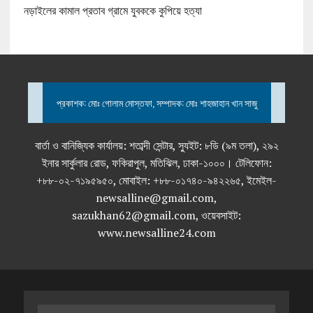
নড়াইলের কামাল প্রতাব গ্রামে যুবককে কুপিয়ে হত্যা
প্রকাশক: মোঃ গোলাম মোস্তফা, সম্পাদক: মোঃ শাহজাহান খান সাজু
বার্তা ও বানিজ্যিক কার্যালয়: শতাব্দী সেন্টার, স্যুইট: ৮ডি (৯ম তলা), ২৯২
ইনার সার্কুলার রোড, ফকিরাপুল, মতিঝিল, ঢাকা-১০০০। টেলিফোন:
+৮৮-০২-৭১৯৫৯৫০, মোবাইল: +৮৮-০১৭৪০-৯৪২২৬৫, ইমেইল-
newsalline@gmail.com,
sazukhan62@gmail.com, ওয়েবসাইট:
www.newsalline24.com