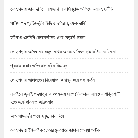
লোহাগড়ায় জাল দলিলে নামজারি ॥ এসিল্যান্ড অফিসে ভয়াবহ দুর্নীতি
পানিসম্পদ প্রতিমন্ত্রীর ভিডিও ভাইরাল, ফেক দাবি’
হবিগঞ্জে এনসিপি নেতাকর্মীদের ওপর সন্ত্রাসী হামলা
লোহাগড়ায় অবৈধ সার মজুত রাখার অপরাধে ত্রিশ হাজার টাকা জরিমানা
পুরুষাঙ্গ কাটার অভিযোগ স্ত্রীর বিরুদ্ধে
লোহাগড়ায় আদালতের নিষেধাজ্ঞা অমান্য করে গাছ কর্তন
নড়াইলে জুলাই পদযাত্রা ও পথসভায় সাংগঠনিকভাবে আমাদের শক্তিশালী
হতে হবে: হাসনাত আব্দুল্লাহ
আজ‘সাজ্জাদ’র গায়ে হলুদ, কাল বিয়ে
লোহাগড়ায় ইজিবাইক চোরের মুলহোতা জামাল মোল্যা আটক