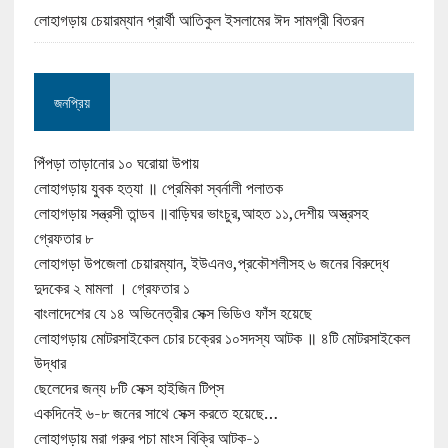
লোহাগড়ায় চেয়ারম্যান প্রার্থী আতিকুল ইসলামের ঈদ সামগ্রী বিতরন
জনপ্রিয়
পিঁপড়া তাড়ানোর ১০ ঘরোয়া উপায়
লোহাগড়ায় যুবক হত্যা ॥ প্রেমিকা স্বর্নালী পলাতক
লোহাগড়ায় সন্ত্রসী তান্ডব ॥বাড়িঘর ভাংচুর,আহত ১১,দেশীয় অস্ত্রসহ
গ্রেফতার ৮
লোহাগড়া উপজেলা চেয়ারম্যান, ইউএনও,প্রকৌশলীসহ ৬ জনের বিরুদ্ধে
দুদকের ২ মামলা । গ্রেফতার ১
বাংলাদেশের যে ১৪ অভিনেত্রীর সেক্স ভিডিও ফাঁস হয়েছে
লোহাগড়ায় মোটরসাইকেল চোর চক্রের ১০সদস্য আটক ॥ ৪টি মোটরসাইকেল
উদ্ধার
ছেলেদের জন্য ৮টি সেক্স হাইজিন টিপ্‌স
একদিনেই ৬-৮ জনের সাথে সেক্স করতে হয়েছে…
লোহাগড়ায় মরা গরুর পচা মাংস বিক্রি আটক-১