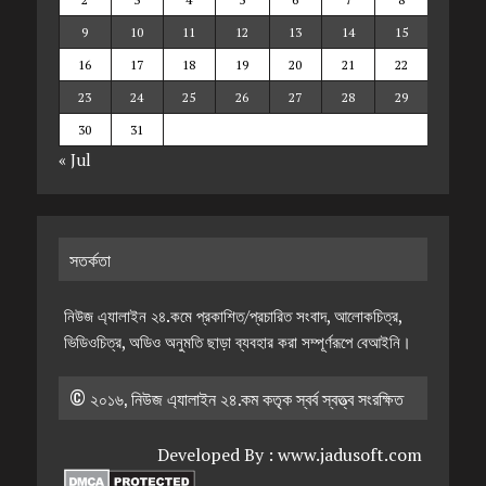
9
10
11
12
13
14
15
16
17
18
19
20
21
22
23
24
25
26
27
28
29
30
31
« Jul
সতর্কতা
নিউজ এ্যালাইন ২৪.কমে প্রকাশিত/প্রচারিত সংবাদ, আলোকচিত্র,
ভিডিওচিত্র, অডিও অনুমতি ছাড়া ব্যবহার করা সম্পূর্ণরূপে বেআইনি।
© ২০১৬, নিউজ এ্যালাইন ২৪.কম কতৃক স্বর্ব স্বত্ত্ব সংরক্ষিত
Developed By :
www.jadusoft.com