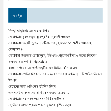
জনপ্রিয়
পিঁপড়া তাড়ানোর ১০ ঘরোয়া উপায়
লোহাগড়ায় যুবক হত্যা ॥ প্রেমিকা স্বর্নালী পলাতক
লোহাগড়ায় সন্ত্রসী তান্ডব ॥বাড়িঘর ভাংচুর,আহত ১১,দেশীয় অস্ত্রসহ
গ্রেফতার ৮
লোহাগড়া উপজেলা চেয়ারম্যান, ইউএনও,প্রকৌশলীসহ ৬ জনের বিরুদ্ধে
দুদকের ২ মামলা । গ্রেফতার ১
বাংলাদেশের যে ১৪ অভিনেত্রীর সেক্স ভিডিও ফাঁস হয়েছে
লোহাগড়ায় মোটরসাইকেল চোর চক্রের ১০সদস্য আটক ॥ ৪টি মোটরসাইকেল
উদ্ধার
ছেলেদের জন্য ৮টি সেক্স হাইজিন টিপ্‌স
একদিনেই ৬-৮ জনের সাথে সেক্স করতে হয়েছে…
লোহাগড়ায় মরা গরুর পচা মাংস বিক্রি আটক-১
নড়াইলের কামাল প্রতাব গ্রামে যুবককে কুপিয়ে হত্যা