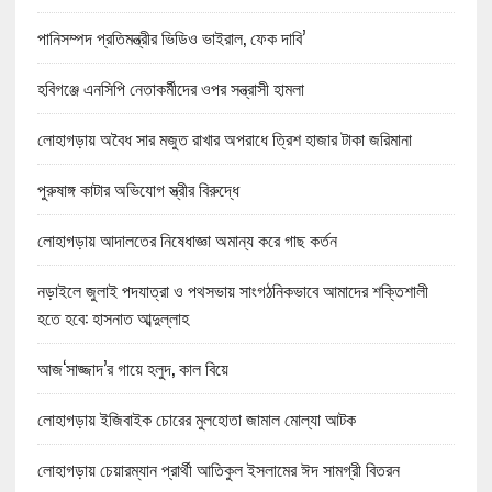
পানিসম্পদ প্রতিমন্ত্রীর ভিডিও ভাইরাল, ফেক দাবি’
হবিগঞ্জে এনসিপি নেতাকর্মীদের ওপর সন্ত্রাসী হামলা
লোহাগড়ায় অবৈধ সার মজুত রাখার অপরাধে ত্রিশ হাজার টাকা জরিমানা
পুরুষাঙ্গ কাটার অভিযোগ স্ত্রীর বিরুদ্ধে
লোহাগড়ায় আদালতের নিষেধাজ্ঞা অমান্য করে গাছ কর্তন
নড়াইলে জুলাই পদযাত্রা ও পথসভায় সাংগঠনিকভাবে আমাদের শক্তিশালী
হতে হবে: হাসনাত আব্দুল্লাহ
আজ‘সাজ্জাদ’র গায়ে হলুদ, কাল বিয়ে
লোহাগড়ায় ইজিবাইক চোরের মুলহোতা জামাল মোল্যা আটক
লোহাগড়ায় চেয়ারম্যান প্রার্থী আতিকুল ইসলামের ঈদ সামগ্রী বিতরন