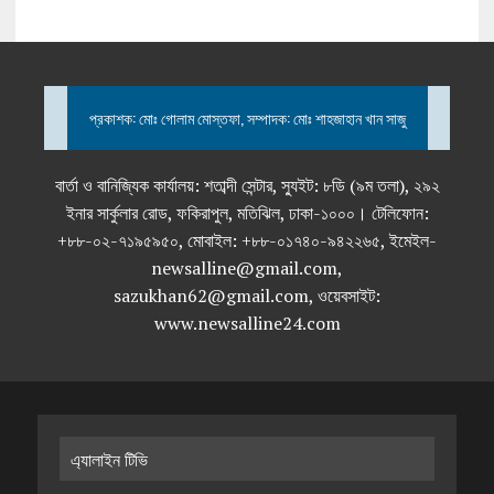
প্রকাশক: মোঃ গোলাম মোস্তফা, সম্পাদক: মোঃ শাহজাহান খান সাজু
বার্তা ও বানিজ্যিক কার্যালয়: শতাব্দী সেন্টার, স্যুইট: ৮ডি (৯ম তলা), ২৯২
ইনার সার্কুলার রোড, ফকিরাপুল, মতিঝিল, ঢাকা-১০০০। টেলিফোন:
+৮৮-০২-৭১৯৫৯৫০, মোবাইল: +৮৮-০১৭৪০-৯৪২২৬৫, ইমেইল-
newsalline@gmail.com,
sazukhan62@gmail.com, ওয়েবসাইট:
www.newsalline24.com
এ্যালাইন টিভি