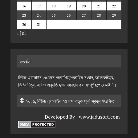
16
17
18
19
20
21
22
23
24
25
26
27
28
29
30
31
« Jul
সতর্কতা
নিউজ এ্যালাইন ২৪.কমে প্রকাশিত/প্রচারিত সংবাদ, আলোকচিত্র,
ভিডিওচিত্র, অডিও অনুমতি ছাড়া ব্যবহার করা সম্পূর্ণরূপে বেআইনি।
© ২০১৬, নিউজ এ্যালাইন ২৪.কম কতৃক স্বর্ব স্বত্ত্ব সংরক্ষিত
Developed By :
www.jadusoft.com