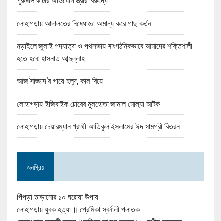
পুরুষাঙ্গ কাটার অভিযোগ স্ত্রীর বিরুদ্ধে
লোহাগড়ায় আদালতের নিষেধাজ্ঞা অমান্য করে গাছ কর্তন
নড়াইলে জুলাই পদযাত্রা ও পথসভায় সাংগঠনিকভাবে আমাদের শক্তিশালী
হতে হবে: হাসনাত আব্দুল্লাহ
আজ‘সাজ্জাদ’র গায়ে হলুদ, কাল বিয়ে
লোহাগড়ায় ইজিবাইক চোরের মুলহোতা জামাল মোল্যা আটক
লোহাগড়ায় চেয়ারম্যান প্রার্থী আতিকুল ইসলামের ঈদ সামগ্রী বিতরন
জনপ্রিয়
পিঁপড়া তাড়ানোর ১০ ঘরোয়া উপায়
লোহাগড়ায় যুবক হত্যা ॥ প্রেমিকা স্বর্নালী পলাতক