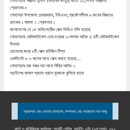
লোহাগড়ায় সন্ত্রসী তান্ডব ॥বাড়িঘর ভাংচুর,আহত ১১,দেশীয় অস্ত্রসহ
গ্রেফতার ৮
লোহাগড়া উপজেলা চেয়ারম্যান, ইউএনও,প্রকৌশলীসহ ৬ জনের বিরুদ্ধে
দুদকের ২ মামলা । গ্রেফতার ১
বাংলাদেশের যে ১৪ অভিনেত্রীর সেক্স ভিডিও ফাঁস হয়েছে
লোহাগড়ায় মোটরসাইকেল চোর চক্রের ১০সদস্য আটক ॥ ৪টি মোটরসাইকেল
উদ্ধার
ছেলেদের জন্য ৮টি সেক্স হাইজিন টিপ্‌স
একদিনেই ৬-৮ জনের সাথে সেক্স করতে হয়েছে…
লোহাগড়ায় মরা গরুর পচা মাংস বিক্রি আটক-১
নড়াইলের কামাল প্রতাব গ্রামে যুবককে কুপিয়ে হত্যা
প্রকাশক: মোঃ গোলাম মোস্তফা, সম্পাদক: মোঃ শাহজাহান খান সাজু
বার্তা ও বানিজ্যিক কার্যালয়: শতাব্দী সেন্টার, স্যুইট: ৮ডি (৯ম তলা), ২৯২