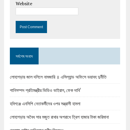
Website
সর্বশেষ সংবাদ
লোহাগড়ায় জাল দলিলে নামজারি ॥ এসিল্যান্ড অফিসে ভয়াবহ দুর্নীতি
পানিসম্পদ প্রতিমন্ত্রীর ভিডিও ভাইরাল, ফেক দাবি’
হবিগঞ্জে এনসিপি নেতাকর্মীদের ওপর সন্ত্রাসী হামলা
লোহাগড়ায় অবৈধ সার মজুত রাখার অপরাধে ত্রিশ হাজার টাকা জরিমানা