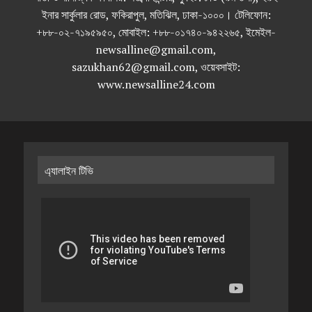
ইনার সার্কুলার রোড, ফকিরাপুল, মতিঝিল, ঢাকা-১০০০। টেলিফোন:
+৮৮-০২-৭১৯৫৯৫০, মোবাইল: +৮৮-০১৭৪০-৯৪২২৬৫, ইমেইল-
newsalline@gmail.com,
sazukhan62@gmail.com, ওয়েবসাইট:
www.newsalline24.com
এ্যালাইন টিভি