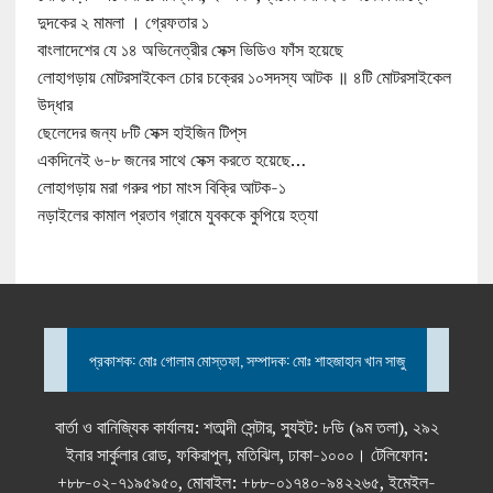
দুদকের ২ মামলা । গ্রেফতার ১
বাংলাদেশের যে ১৪ অভিনেত্রীর সেক্স ভিডিও ফাঁস হয়েছে
লোহাগড়ায় মোটরসাইকেল চোর চক্রের ১০সদস্য আটক ॥ ৪টি মোটরসাইকেল
উদ্ধার
ছেলেদের জন্য ৮টি সেক্স হাইজিন টিপ্‌স
একদিনেই ৬-৮ জনের সাথে সেক্স করতে হয়েছে…
লোহাগড়ায় মরা গরুর পচা মাংস বিক্রি আটক-১
নড়াইলের কামাল প্রতাব গ্রামে যুবককে কুপিয়ে হত্যা
প্রকাশক: মোঃ গোলাম মোস্তফা, সম্পাদক: মোঃ শাহজাহান খান সাজু
বার্তা ও বানিজ্যিক কার্যালয়: শতাব্দী সেন্টার, স্যুইট: ৮ডি (৯ম তলা), ২৯২
ইনার সার্কুলার রোড, ফকিরাপুল, মতিঝিল, ঢাকা-১০০০। টেলিফোন:
+৮৮-০২-৭১৯৫৯৫০, মোবাইল: +৮৮-০১৭৪০-৯৪২২৬৫, ইমেইল-