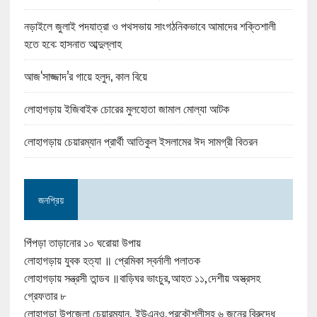
নড়াইলে জুলাই পদযাত্রা ও পথসভায় সাংগঠনিকভাবে আমাদের শক্তিশালী
হতে হবে: হাসনাত আব্দুল্লাহ
আজ‘সাজ্জাদ’র গায়ে হলুদ, কাল বিয়ে
লোহাগড়ায় ইজিবাইক চোরের মুলহোতা জামাল মোল্যা আটক
লোহাগড়ায় চেয়ারম্যান প্রার্থী আতিকুল ইসলামের ঈদ সামগ্রী বিতরন
জনপ্রিয়
পিঁপড়া তাড়ানোর ১০ ঘরোয়া উপায়
লোহাগড়ায় যুবক হত্যা ॥ প্রেমিকা স্বর্নালী পলাতক
লোহাগড়ায় সন্ত্রসী তান্ডব ॥বাড়িঘর ভাংচুর,আহত ১১,দেশীয় অস্ত্রসহ
গ্রেফতার ৮
লোহাগড়া উপজেলা চেয়ারম্যান, ইউএনও,প্রকৌশলীসহ ৬ জনের বিরুদ্ধে