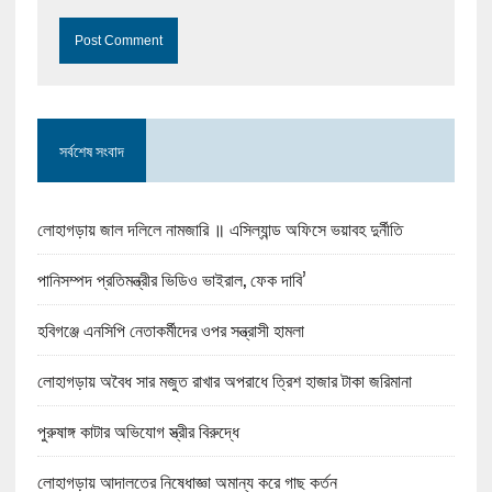
সর্বশেষ সংবাদ
লোহাগড়ায় জাল দলিলে নামজারি ॥ এসিল্যান্ড অফিসে ভয়াবহ দুর্নীতি
পানিসম্পদ প্রতিমন্ত্রীর ভিডিও ভাইরাল, ফেক দাবি’
হবিগঞ্জে এনসিপি নেতাকর্মীদের ওপর সন্ত্রাসী হামলা
লোহাগড়ায় অবৈধ সার মজুত রাখার অপরাধে ত্রিশ হাজার টাকা জরিমানা
পুরুষাঙ্গ কাটার অভিযোগ স্ত্রীর বিরুদ্ধে
লোহাগড়ায় আদালতের নিষেধাজ্ঞা অমান্য করে গাছ কর্তন