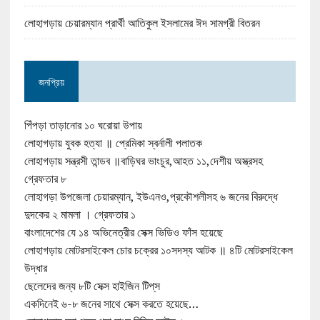
লোহাগড়ায় চেয়ারম্যান প্রার্থী আতিকুল ইসলামের ঈদ সামগ্রী বিতরন
জনপ্রিয়
পিঁপড়া তাড়ানোর ১০ ঘরোয়া উপায়
লোহাগড়ায় যুবক হত্যা ॥ প্রেমিকা স্বর্নালী পলাতক
লোহাগড়ায় সন্ত্রসী তান্ডব ॥বাড়িঘর ভাংচুর,আহত ১১,দেশীয় অস্ত্রসহ
গ্রেফতার ৮
লোহাগড়া উপজেলা চেয়ারম্যান, ইউএনও,প্রকৌশলীসহ ৬ জনের বিরুদ্ধে
দুদকের ২ মামলা । গ্রেফতার ১
বাংলাদেশের যে ১৪ অভিনেত্রীর সেক্স ভিডিও ফাঁস হয়েছে
লোহাগড়ায় মোটরসাইকেল চোর চক্রের ১০সদস্য আটক ॥ ৪টি মোটরসাইকেল
উদ্ধার
ছেলেদের জন্য ৮টি সেক্স হাইজিন টিপ্‌স
একদিনেই ৬-৮ জনের সাথে সেক্স করতে হয়েছে…