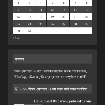
2
3
4
5
6
7
8
9
10
11
12
13
14
15
16
17
18
19
20
21
22
23
24
25
26
27
28
29
30
31
« Jul
সতর্কতা
নিউজ এ্যালাইন ২৪.কমে প্রকাশিত/প্রচারিত সংবাদ, আলোকচিত্র,
ভিডিওচিত্র, অডিও অনুমতি ছাড়া ব্যবহার করা সম্পূর্ণরূপে বেআইনি।
© ২০১৬, নিউজ এ্যালাইন ২৪.কম কতৃক স্বর্ব স্বত্ত্ব সংরক্ষিত
Developed By :
www.jadusoft.com