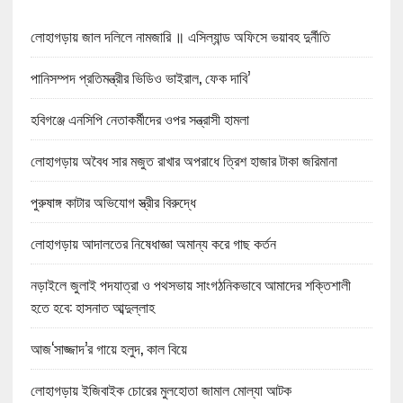
লোহাগড়ায় জাল দলিলে নামজারি ॥ এসিল্যান্ড অফিসে ভয়াবহ দুর্নীতি
পানিসম্পদ প্রতিমন্ত্রীর ভিডিও ভাইরাল, ফেক দাবি’
হবিগঞ্জে এনসিপি নেতাকর্মীদের ওপর সন্ত্রাসী হামলা
লোহাগড়ায় অবৈধ সার মজুত রাখার অপরাধে ত্রিশ হাজার টাকা জরিমানা
পুরুষাঙ্গ কাটার অভিযোগ স্ত্রীর বিরুদ্ধে
লোহাগড়ায় আদালতের নিষেধাজ্ঞা অমান্য করে গাছ কর্তন
নড়াইলে জুলাই পদযাত্রা ও পথসভায় সাংগঠনিকভাবে আমাদের শক্তিশালী
হতে হবে: হাসনাত আব্দুল্লাহ
আজ‘সাজ্জাদ’র গায়ে হলুদ, কাল বিয়ে
লোহাগড়ায় ইজিবাইক চোরের মুলহোতা জামাল মোল্যা আটক