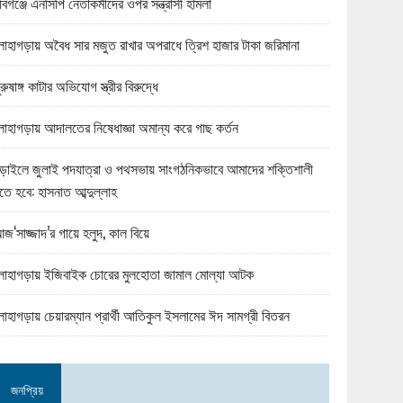
বিগঞ্জে এনসিপি নেতাকর্মীদের ওপর সন্ত্রাসী হামলা
োহাগড়ায় অবৈধ সার মজুত রাখার অপরাধে ত্রিশ হাজার টাকা জরিমানা
ুরুষাঙ্গ কাটার অভিযোগ স্ত্রীর বিরুদ্ধে
োহাগড়ায় আদালতের নিষেধাজ্ঞা অমান্য করে গাছ কর্তন
ড়াইলে জুলাই পদযাত্রা ও পথসভায় সাংগঠনিকভাবে আমাদের শক্তিশালী
তে হবে: হাসনাত আব্দুল্লাহ
জ‘সাজ্জাদ’র গায়ে হলুদ, কাল বিয়ে
োহাগড়ায় ইজিবাইক চোরের মুলহোতা জামাল মোল্যা আটক
োহাগড়ায় চেয়ারম্যান প্রার্থী আতিকুল ইসলামের ঈদ সামগ্রী বিতরন
জনপ্রিয়