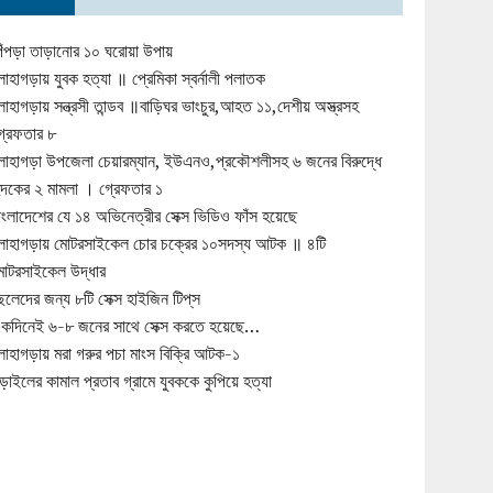
িঁপড়া তাড়ানোর ১০ ঘরোয়া উপায়
োহাগড়ায় যুবক হত্যা ॥ প্রেমিকা স্বর্নালী পলাতক
োহাগড়ায় সন্ত্রসী তান্ডব ॥বাড়িঘর ভাংচুর,আহত ১১,দেশীয় অস্ত্রসহ
্রেফতার ৮
োহাগড়া উপজেলা চেয়ারম্যান, ইউএনও,প্রকৌশলীসহ ৬ জনের বিরুদ্ধে
ুদকের ২ মামলা । গ্রেফতার ১
াংলাদেশের যে ১৪ অভিনেত্রীর সেক্স ভিডিও ফাঁস হয়েছে
োহাগড়ায় মোটরসাইকেল চোর চক্রের ১০সদস্য আটক ॥ ৪টি
োটরসাইকেল উদ্ধার
েলেদের জন্য ৮টি সেক্স হাইজিন টিপ্‌স
কদিনেই ৬-৮ জনের সাথে সেক্স করতে হয়েছে…
োহাগড়ায় মরা গরুর পচা মাংস বিক্রি আটক-১
ড়াইলের কামাল প্রতাব গ্রামে যুবককে কুপিয়ে হত্যা