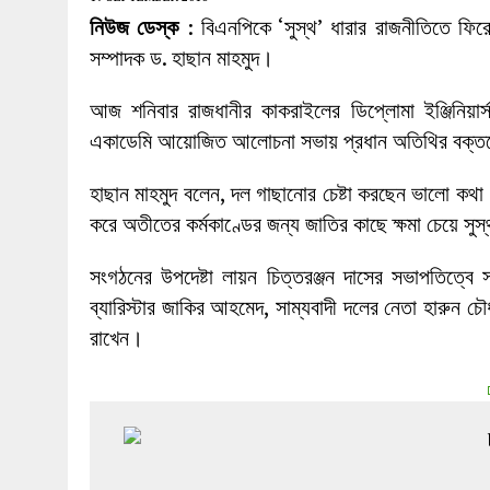
27 MAY 2026
|
লোহাগড়ায় চেয়ারম্যান প্রার্থী আতিকুল ইসল
নিউজ ডেস্ক
: বিএনপিকে ‘সুস্থ’ ধারার রাজনীতিতে ফি
1 AUGUST 2026
|
লোহাগড়ায় জাল দলিলে নামজারি ॥ এসিল্যা
সম্পাদক ড. হাছান মাহমুদ।
আজ শনিবার রাজধানীর কাকরাইলের ডিপ্লোমা ইঞ্জিনিয়ার্
একাডেমি আয়োজিত আলোচনা সভায় প্রধান অতিথির বক্তব্
হাছান মাহমুদ বলেন, দল গাছানোর চেষ্টা করছেন ভালো কথ
করে অতীতের কর্মকাণ্ডের জন্য জাতির কাছে ক্ষমা চেয়ে সু
সংগঠনের উপদেষ্টা লায়ন চিত্তরঞ্জন দাসের সভাপতিত্
ব্যারিস্টার জাকির আহমেদ, সাম্যবাদী দলের নেতা হারুন চৌধু
রাখেন।