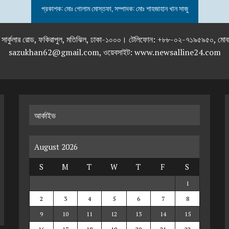
প্রকাশক: মোঃ গোলাম মোস্তফা, সম্পাদক: মোঃ শাহজাহান খান সাজু
তলা), ২৯২ ইনার সার্কুলার রোড, ফকিরাপুল, মতিঝিল, ঢাকা-১০০০। টেলিফোন: +৮৮-০২
sazukhan62@gmail.com, ওয়েবসাইট: www.newsalline24.com
আর্কাইভ
August 2026
S
M
T
W
T
F
S
1
2
3
4
5
6
7
8
9
10
11
12
13
14
15