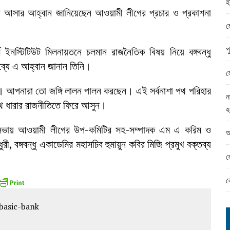
হ
ামের ঈদ সামগ্রী বিতরন
রে আসার আহ্বান জানিয়েছেন আওয়ামী লীগের প্রচার ও প্রকাশনা
ন্ড অফিসে ভয়াবহ দুর্নীতি
ল
প
স ইনস্টিটিউট মিলনায়তনে চলমান রাজনৈতিক বিষয় নিয়ে বঙ্গবন্ধু
যে এ আহ্বান জানান তিনি।
ল
া। আপনারা তো জঙ্গি লালন পালন করছেন। এই সর্বনাশা পথ পরিহার
ন
স্থ ধারার রাজনীতিতে ফিরে আসুন।
হ
বে সভায় আওয়ামী লীগের উপ-কমিটির সহ-সম্পাদক এম এ করিম ও
আ
রী, বঙ্গবন্ধু একাডেমির মহাসচিব হুমায়ুন কবির মিজি প্রমুখ বক্তব্য
ল
ল