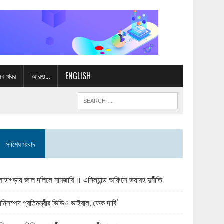
সব খবর
আরও…
ENGLISH
সর্বশেষ সংবাদ
োহাগড়ায় জাল দলিলে নামজারি ॥ এসিল্যান্ড অফিসে ভয়াবহ দুর্নীতি
ানিসম্পদ প্রতিমন্ত্রীর ভিডিও ভাইরাল, ফেক দাবি’