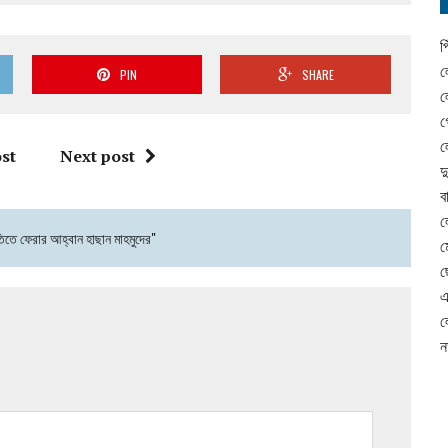
প
ল
PIN
SHARE
ল
গ
ল
st
Next post
দ
ব
ল
তিতে ফেরার আহ্বান হাছান মাহমুদের"
ম
ছ
এ
ল
ন