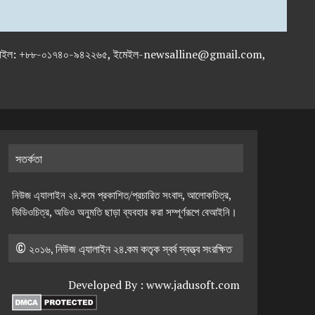
-৭১৯৫৯৫০, মোবাইল: +৮৮-০১৭৪০-৯৪২২৬৫, ইমেইল-newsalline@gmail.com,
সতর্কতা
নিউজ এ্যালাইন ২৪.কমে প্রকাশিত/প্রচারিত সংবাদ, আলোকচিত্র,
ভিডিওচিত্র, অডিও অনুমতি ছাড়া ব্যবহার করা সম্পূর্ণরূপে বেআইনি।
© ২০১৬, নিউজ এ্যালাইন ২৪.কম কতৃক স্বর্ব স্বত্ত্ব সংরক্ষিত
Developed By :
www.jadusoft.com