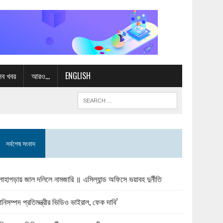
সব খবর
আরও…
ENGLISH
সর্বশেষ সংবাদ
োহাগড়ায় জাল দলিলে নামজারি ॥ এসিল্যান্ড অফিসে ভয়াবহ দুর্নীতি
ানিসম্পদ প্রতিমন্ত্রীর ভিডিও ভাইরাল, ফেক দাবি’