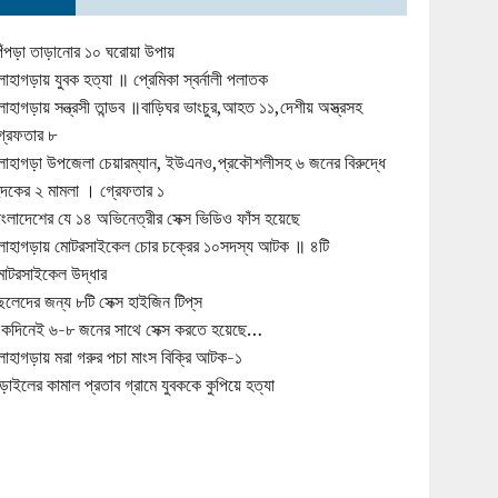
িঁপড়া তাড়ানোর ১০ ঘরোয়া উপায়
োহাগড়ায় যুবক হত্যা ॥ প্রেমিকা স্বর্নালী পলাতক
োহাগড়ায় সন্ত্রসী তান্ডব ॥বাড়িঘর ভাংচুর,আহত ১১,দেশীয় অস্ত্রসহ
্রেফতার ৮
োহাগড়া উপজেলা চেয়ারম্যান, ইউএনও,প্রকৌশলীসহ ৬ জনের বিরুদ্ধে
ুদকের ২ মামলা । গ্রেফতার ১
াংলাদেশের যে ১৪ অভিনেত্রীর সেক্স ভিডিও ফাঁস হয়েছে
োহাগড়ায় মোটরসাইকেল চোর চক্রের ১০সদস্য আটক ॥ ৪টি
োটরসাইকেল উদ্ধার
েলেদের জন্য ৮টি সেক্স হাইজিন টিপ্‌স
কদিনেই ৬-৮ জনের সাথে সেক্স করতে হয়েছে…
োহাগড়ায় মরা গরুর পচা মাংস বিক্রি আটক-১
ড়াইলের কামাল প্রতাব গ্রামে যুবককে কুপিয়ে হত্যা