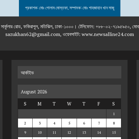
প্রকাশক: মোঃ গোলাম মোস্তফা, সম্পাদক: মোঃ শাহজাহান খান সাজু
তলা), ২৯২ ইনার সার্কুলার রোড, ফকিরাপুল, মতিঝিল, ঢাকা-১০০০। টেলিফোন: +৮৮-০২
sazukhan62@gmail.com, ওয়েবসাইট: www.newsalline24.com
আর্কাইভ
August 2026
S
M
T
W
T
F
S
1
2
3
4
5
6
7
8
9
10
11
12
13
14
15