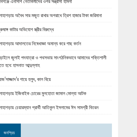
বিগঞ্জে এনসিপি নেতাকর্মীদের ওপর সন্ত্রাসী হামলা
োহাগড়ায় অবৈধ সার মজুত রাখার অপরাধে ত্রিশ হাজার টাকা জরিমানা
ুরুষাঙ্গ কাটার অভিযোগ স্ত্রীর বিরুদ্ধে
োহাগড়ায় আদালতের নিষেধাজ্ঞা অমান্য করে গাছ কর্তন
ড়াইলে জুলাই পদযাত্রা ও পথসভায় সাংগঠনিকভাবে আমাদের শক্তিশালী
তে হবে: হাসনাত আব্দুল্লাহ
জ‘সাজ্জাদ’র গায়ে হলুদ, কাল বিয়ে
োহাগড়ায় ইজিবাইক চোরের মুলহোতা জামাল মোল্যা আটক
োহাগড়ায় চেয়ারম্যান প্রার্থী আতিকুল ইসলামের ঈদ সামগ্রী বিতরন
জনপ্রিয়