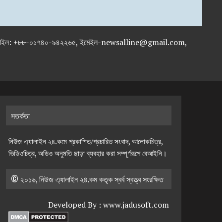
-৭১৯৫৯৫০, মোবাইল: +৮৮-০১৭৪০-৯৪২২৬৫, ইমেইল-newsalline@gmail.com,
সতর্কতা
নিউজ এ্যালাইন ২৪.কমে প্রকাশিত/প্রচারিত সংবাদ, আলোকচিত্র,
ভিডিওচিত্র, অডিও অনুমতি ছাড়া ব্যবহার করা সম্পূর্ণরূপে বেআইনি।
© ২০১৬, নিউজ এ্যালাইন ২৪.কম কতৃক স্বর্ব স্বত্ত্ব সংরক্ষিত
Developed By :
www.jadusoft.com