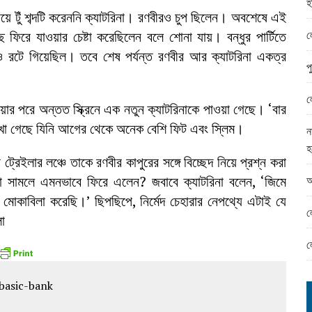
হ
ামের ঈদ সামগ্রী বিতরন
 নিয়ে টুঁ শব্দটি করেননি ক্যাটরিনা। রণবীরও চুপ ছিলেন। অবশেষে এই
ন্ড অফিসে ভয়াবহ দুর্নীতি
ল
 ফিরে যাওয়ার চেষ্টা করেছিলেন বলে শোনা যায়। বন্ধুর পার্টিতে
বরও রটে গিয়েছিল। তবে শেষ পর্যন্ত রণবীর আর ক্যাটরিনা একত্র
প
ল
র পরে অন্তত স্ক্রিনে এক নতুন ক্যাটরিনাকে পাওয়া গেছে। ‘বার
দেখা গেছে যিনি আগের থেকে অনেক বেশি ফিট এবং স্লিম।
ন
হ
্রেইলার লঞ্চে তাকে রণবীর কাপুরের সঙ্গে বিচ্ছেদ নিয়ে প্রশ্ন করা
আ
কা সামলে এমনভাবে ফিরে এলেন? জবাবে ক্যাটরিনা বলেন, ‘জিমে
 মোকাবিলা করেছি।’ ছিপছিপে, নির্মেদ চেহারার নেপথ্যে এটাই যে
ল
া
ল