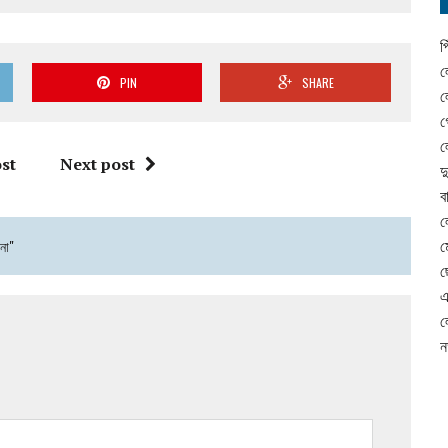
প
ল
PIN
SHARE
ল
গ
ল
st
Next post
দ
ব
ল
িনা"
ম
ছ
এ
ল
ন