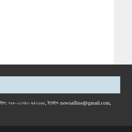
-৭১৯৫৯৫০, মোবাইল: +৮৮-০১৭৪০-৯৪২২৬৫, ইমেইল-newsalline@gmail.com,