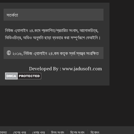
সতর্কতা
নিউজ এ্যালাইন ২৪.কমে প্রকাশিত/প্রচারিত সংবাদ, আলোকচিত্র,
ভিডিওচিত্র, অডিও অনুমতি ছাড়া ব্যবহার করা সম্পূর্ণরূপে বেআইনি।
© ২০১৬, নিউজ এ্যালাইন ২৪.কম কতৃক স্বর্ব স্বত্ত্ব সংরক্ষিত
Developed By :
www.jadusoft.com
দালত
দেশের খবর
খেলার খবর
বিশ্ব সংবাদ
বিশেষ সংবাদ
বিনোদন