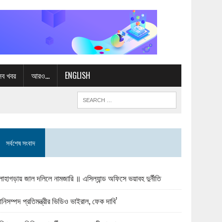
সব খবর
আরও…
ENGLISH
সর্বশেষ সংবাদ
োহাগড়ায় জাল দলিলে নামজারি ॥ এসিল্যান্ড অফিসে ভয়াবহ দুর্নীতি
ানিসম্পদ প্রতিমন্ত্রীর ভিডিও ভাইরাল, ফেক দাবি’