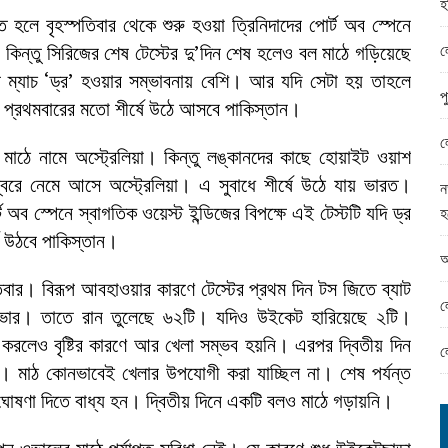
হ
ামের ঈদ সামগ্রী বিতরন
তে হলে বৃহস্পতিবার থেকে শুরু হওয়া ত্রিনিদাদের পোর্ট অব স্পেনে
ন্ড অফিসে ভয়াবহ দুর্নীতি
ল
 কিন্তু সিরিজের শেষ টেস্টের দু’দিন শেষ হলেও বল মাঠে গড়িয়েছে
 ম্যাচ ‘ড্র’ হওয়ার সম্ভাবনায় বেশি। আর যদি সেটা হয় তাহলে
প
পর প্রথমবারের মতো শীর্ষে উঠে আসবে পাকিস্তান।
ল
িজে মাঠে নামে অস্ট্রেলিয়া। কিন্তু লঙ্কানদের কাছে হোয়াইট ওয়াশ
নম্বরে নেমে আসে অস্ট্রেলিয়া। এ সুবাধে শীর্ষে উঠে যায় ভারত।
ন
 অব স্পেনে স্বাগতিক ওয়েস্ট ইন্ডিজের বিপক্ষে এই টেস্টটি যদি ড্র
হ
ষে উঠবে পাকিস্তান।
আ
পতিবার। বিরূপ আবহাওয়ার কারণে টেস্টের প্রথম দিন টস জিতে ব্যাট
ল
ওভার। তাতে রান তুলেছে ৬২টি। যদিও উইকেট হারিয়েছে ২টি।
ান্ত করলেও বৃষ্টির কারণে আর খেলা সম্ভব হয়নি। এরপর দ্বিতীয় দিন
ল
। মাঠ কোনভাবেই খেলার উপযোগী করা যাচ্ছিল না। শেষ পর্যন্ত
ল ঘোষণা দিতে বাধ্য হন। দ্বিতীয় দিনে একটি বলও মাঠে গড়ায়নি।