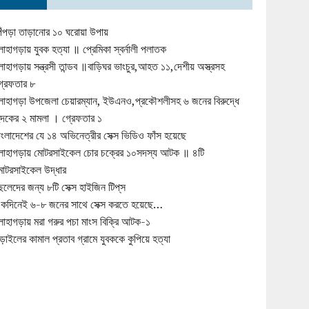
িঁপড়া তাড়ানোর ১০ ঘরোয়া উপায়
োহাগড়ায় যুবক হত্যা ॥ প্রেমিকা স্বর্নালী পলাতক
োহাগড়ায় সন্ত্রসী তান্ডব ॥বাড়িঘর ভাংচুর,আহত ১১,দেশীয় অস্ত্রসহ
্রেফতার ৮
োহাগড়া উপজেলা চেয়ারম্যান, ইউএনও,প্রকৌশলীসহ ৬ জনের বিরুদ্ধে
ুদকের ২ মামলা । গ্রেফতার ১
াংলাদেশের যে ১৪ অভিনেত্রীর সেক্স ভিডিও ফাঁস হয়েছে
োহাগড়ায় মোটরসাইকেল চোর চক্রের ১০সদস্য আটক ॥ ৪টি
োটরসাইকেল উদ্ধার
েলেদের জন্য ৮টি সেক্স হাইজিন টিপ্‌স
কদিনেই ৬-৮ জনের সাথে সেক্স করতে হয়েছে…
োহাগড়ায় মরা গরুর পচা মাংস বিক্রি আটক-১
ড়াইলের কামাল প্রতাব গ্রামে যুবককে কুপিয়ে হত্যা