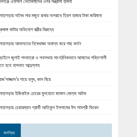
বিগঞ্জে এনসিপি নেতাকর্মীদের ওপর সন্ত্রাসী হামলা
োহাগড়ায় অবৈধ সার মজুত রাখার অপরাধে ত্রিশ হাজার টাকা জরিমানা
ুরুষাঙ্গ কাটার অভিযোগ স্ত্রীর বিরুদ্ধে
োহাগড়ায় আদালতের নিষেধাজ্ঞা অমান্য করে গাছ কর্তন
ড়াইলে জুলাই পদযাত্রা ও পথসভায় সাংগঠনিকভাবে আমাদের শক্তিশালী
তে হবে: হাসনাত আব্দুল্লাহ
জ‘সাজ্জাদ’র গায়ে হলুদ, কাল বিয়ে
োহাগড়ায় ইজিবাইক চোরের মুলহোতা জামাল মোল্যা আটক
োহাগড়ায় চেয়ারম্যান প্রার্থী আতিকুল ইসলামের ঈদ সামগ্রী বিতরন
জনপ্রিয়