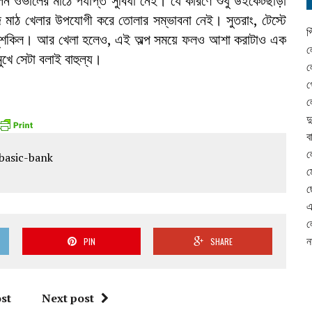
েন ওভালের মাঠে পর্যাপ্ত সুবিধা নেই। যে কারণে শুধু উইকেটছাড়া
জে মাঠ খেলার উপযোগী করে তোলার সম্ভাবনা নেই। সুতরাং, টেস্টে
প
া মুশকিল। আর খেলা হলেও, এই অল্প সময়ে ফলও আশা করাটাও এক
ল
ুখে সেটা বলাই বাহুল্য।
ল
গ
ল
দ
ব
ল
ম
ছ
এ
ল
ন
PIN
SHARE
st
Next post