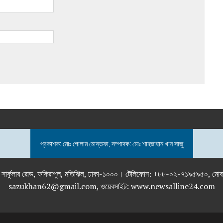
প্রকাশক: মোঃ গোলাম মোস্তফা, সম্পাদক: মোঃ শাহজাহান খান সাজু
তলা), ২৯২ ইনার সার্কুলার রোড, ফকিরাপুল, মতিঝিল, ঢাকা-১০০০। টেলিফোন: +৮৮-০২
sazukhan62@gmail.com, ওয়েবসাইট: www.newsalline24.com