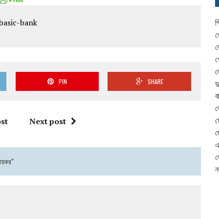
প
ল
ল
গ
ল
PIN
SHARE
দ
ব
ল
ম
st
Next post
ছ
এ
ল
আয়কর"
ন