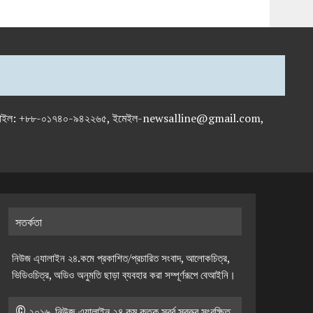
-৭১৯৫৯৫০, মোবাইল: +৮৮-০১৭৪০-৯৪২২৬৫, ইমেইল-newsalline@gmail.com,
সতর্কতা
নিউজ এ্যালাইন ২৪.কমে প্রকাশিত/প্রচারিত সংবাদ, আলোকচিত্র,
ভিডিওচিত্র, অডিও অনুমতি ছাড়া ব্যবহার করা সম্পূর্ণরূপে বেআইনি।
© ২০১৬, নিউজ এ্যালাইন ২৪.কম কতৃক স্বর্ব স্বত্ত্ব সংরক্ষিত