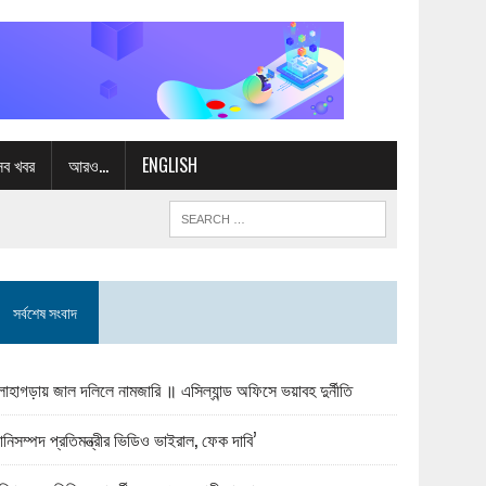
সব খবর
আরও…
ENGLISH
সর্বশেষ সংবাদ
োহাগড়ায় জাল দলিলে নামজারি ॥ এসিল্যান্ড অফিসে ভয়াবহ দুর্নীতি
ানিসম্পদ প্রতিমন্ত্রীর ভিডিও ভাইরাল, ফেক দাবি’