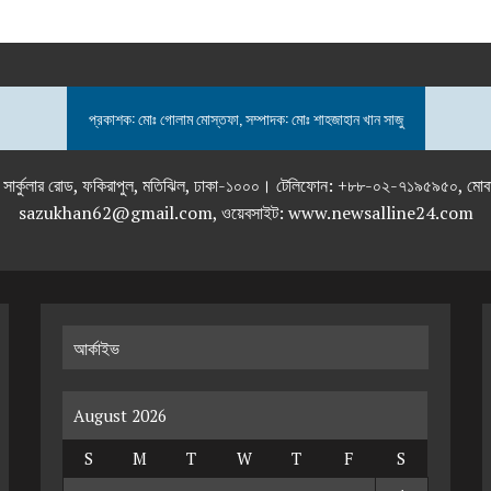
প্রকাশক: মোঃ গোলাম মোস্তফা, সম্পাদক: মোঃ শাহজাহান খান সাজু
তলা), ২৯২ ইনার সার্কুলার রোড, ফকিরাপুল, মতিঝিল, ঢাকা-১০০০। টেলিফোন: +৮৮-০২
sazukhan62@gmail.com, ওয়েবসাইট: www.newsalline24.com
আর্কাইভ
August 2026
S
M
T
W
T
F
S