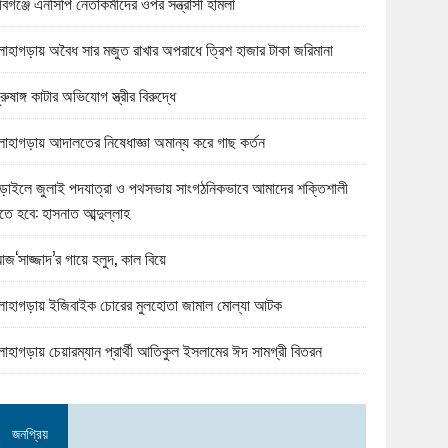
বিগঞ্জে এনসিপি নেতাকর্মীদের ওপর সন্ত্রাসী হামলা
োহাগড়ায় অবৈধ সার মজুত রাখার অপরাধে ত্রিশ হাজার টাকা জরিমানা
ুরুষাঙ্গ কাটার অভিযোগ স্ত্রীর বিরুদ্ধে
োহাগড়ায় আদালতের নিষেধাজ্ঞা অমান্য করে গাছ কর্তন
ড়াইলে জুলাই পদযাত্রা ও পথসভায় সাংগঠনিকভাবে আমাদের শক্তিশালী
তে হবে: হাসনাত আব্দুল্লাহ
জ‘সাজ্জাদ’র গায়ে হলুদ, কাল বিয়ে
োহাগড়ায় ইজিবাইক চোরের মুলহোতা জামাল মোল্যা আটক
োহাগড়ায় চেয়ারম্যান প্রার্থী আতিকুল ইসলামের ঈদ সামগ্রী বিতরন
জনপ্রিয়