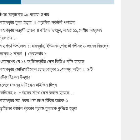
িঁপড়া তাড়ানোর ১০ ঘরোয়া উপায়
োহাগড়ায় যুবক হত্যা ॥ প্রেমিকা স্বর্নালী পলাতক
োহাগড়ায় সন্ত্রসী তান্ডব ॥বাড়িঘর ভাংচুর,আহত ১১,দেশীয় অস্ত্রসহ
্রেফতার ৮
োহাগড়া উপজেলা চেয়ারম্যান, ইউএনও,প্রকৌশলীসহ ৬ জনের বিরুদ্ধে
ুদকের ২ মামলা । গ্রেফতার ১
াংলাদেশের যে ১৪ অভিনেত্রীর সেক্স ভিডিও ফাঁস হয়েছে
োহাগড়ায় মোটরসাইকেল চোর চক্রের ১০সদস্য আটক ॥ ৪টি
োটরসাইকেল উদ্ধার
েলেদের জন্য ৮টি সেক্স হাইজিন টিপ্‌স
কদিনেই ৬-৮ জনের সাথে সেক্স করতে হয়েছে…
োহাগড়ায় মরা গরুর পচা মাংস বিক্রি আটক-১
ড়াইলের কামাল প্রতাব গ্রামে যুবককে কুপিয়ে হত্যা