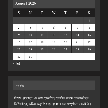
August 2026
S
M
T
W
T
F
S
1
2
3
4
5
6
7
8
9
10
11
12
13
14
15
16
17
18
19
20
21
22
23
24
25
26
27
28
29
30
31
« Jul
সতর্কতা
নিউজ এ্যালাইন ২৪.কমে প্রকাশিত/প্রচারিত সংবাদ, আলোকচিত্র,
ভিডিওচিত্র, অডিও অনুমতি ছাড়া ব্যবহার করা সম্পূর্ণরূপে বেআইনি।