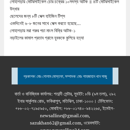
লোহাগড়ায় মোটরসাইকেল চোর চক্রের ১০সদস্য আটক ॥ ৪টি মোটরসাইকেল
উদ্ধার
ছেলেদের জন্য ৮টি সেক্স হাইজিন টিপ্‌স
একদিনেই ৬-৮ জনের সাথে সেক্স করতে হয়েছে…
লোহাগড়ায় মরা গরুর পচা মাংস বিক্রি আটক-১
নড়াইলের কামাল প্রতাব গ্রামে যুবককে কুপিয়ে হত্যা
প্রকাশক: মোঃ গোলাম মোস্তফা, সম্পাদক: মোঃ শাহজাহান খান সাজু
বার্তা ও বানিজ্যিক কার্যালয়: শতাব্দী সেন্টার, স্যুইট: ৮ডি (৯ম তলা), ২৯২
ইনার সার্কুলার রোড, ফকিরাপুল, মতিঝিল, ঢাকা-১০০০। টেলিফোন:
+৮৮-০২-৭১৯৫৯৫০, মোবাইল: +৮৮-০১৭৪০-৯৪২২৬৫, ইমেইল-
newsalline@gmail.com,
sazukhan62@gmail.com, ওয়েবসাইট: