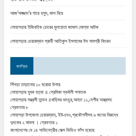
আজ‘সাজ্জাদ’র গায়ে হলুদ, কাল বিয়ে
লোহাগড়ায় ইজিবাইক চোরের মুলহোতা জামাল মোল্যা আটক
লোহাগড়ায় চেয়ারম্যান প্রার্থী আতিকুল ইসলামের ঈদ সামগ্রী বিতরন
জনপ্রিয়
পিঁপড়া তাড়ানোর ১০ ঘরোয়া উপায়
লোহাগড়ায় যুবক হত্যা ॥ প্রেমিকা স্বর্নালী পলাতক
লোহাগড়ায় সন্ত্রসী তান্ডব ॥বাড়িঘর ভাংচুর,আহত ১১,দেশীয় অস্ত্রসহ
গ্রেফতার ৮
লোহাগড়া উপজেলা চেয়ারম্যান, ইউএনও,প্রকৌশলীসহ ৬ জনের বিরুদ্ধে
দুদকের ২ মামলা । গ্রেফতার ১
বাংলাদেশের যে ১৪ অভিনেত্রীর সেক্স ভিডিও ফাঁস হয়েছে