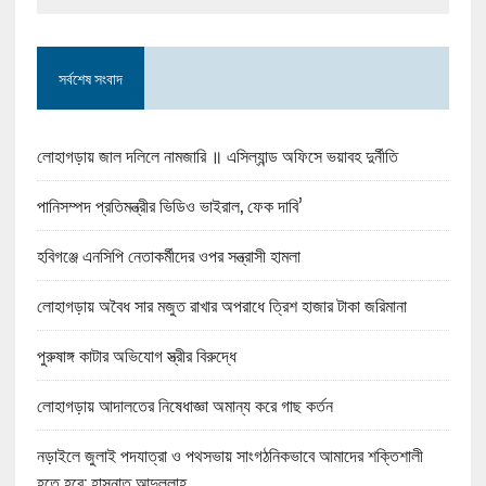
সর্বশেষ সংবাদ
লোহাগড়ায় জাল দলিলে নামজারি ॥ এসিল্যান্ড অফিসে ভয়াবহ দুর্নীতি
পানিসম্পদ প্রতিমন্ত্রীর ভিডিও ভাইরাল, ফেক দাবি’
হবিগঞ্জে এনসিপি নেতাকর্মীদের ওপর সন্ত্রাসী হামলা
লোহাগড়ায় অবৈধ সার মজুত রাখার অপরাধে ত্রিশ হাজার টাকা জরিমানা
পুরুষাঙ্গ কাটার অভিযোগ স্ত্রীর বিরুদ্ধে
লোহাগড়ায় আদালতের নিষেধাজ্ঞা অমান্য করে গাছ কর্তন
নড়াইলে জুলাই পদযাত্রা ও পথসভায় সাংগঠনিকভাবে আমাদের শক্তিশালী
হতে হবে: হাসনাত আব্দুল্লাহ