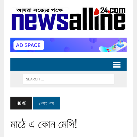
HOME
খেলার খবর
মাঠে এ কোন মেসি!