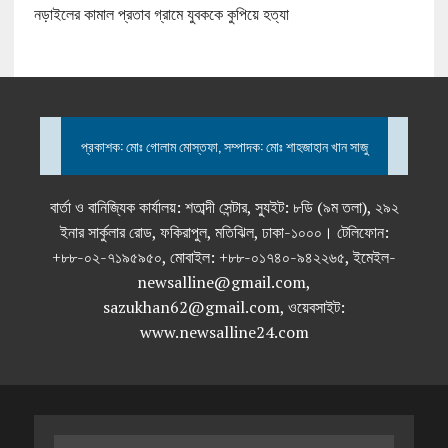
নড়াইলের কামাল প্রতাব গ্রামে যুবককে কুপিয়ে হত্যা
প্রকাশক: মোঃ গোলাম মোস্তফা, সম্পাদক: মোঃ শাহজাহান খান সাজু
বার্তা ও বানিজ্যিক কার্যালয়: শতাব্দী সেন্টার, স্যুইট: ৮ডি (৯ম তলা), ২৯২
ইনার সার্কুলার রোড, ফকিরাপুল, মতিঝিল, ঢাকা-১০০০। টেলিফোন:
+৮৮-০২-৭১৯৫৯৫০, মোবাইল: +৮৮-০১৭৪০-৯৪২২৬৫, ইমেইল-
newsalline@gmail.com,
sazukhan62@gmail.com, ওয়েবসাইট:
www.newsalline24.com