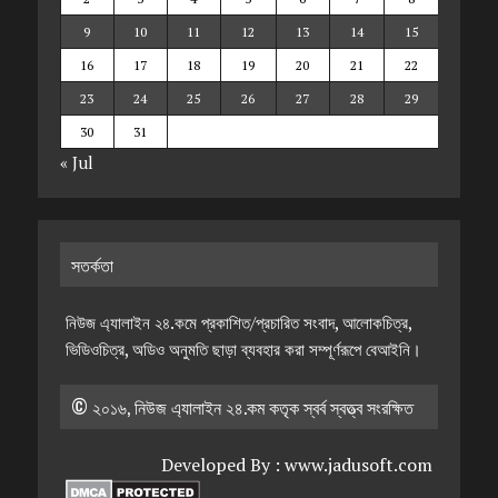
9
10
11
12
13
14
15
16
17
18
19
20
21
22
23
24
25
26
27
28
29
30
31
« Jul
সতর্কতা
নিউজ এ্যালাইন ২৪.কমে প্রকাশিত/প্রচারিত সংবাদ, আলোকচিত্র,
ভিডিওচিত্র, অডিও অনুমতি ছাড়া ব্যবহার করা সম্পূর্ণরূপে বেআইনি।
© ২০১৬, নিউজ এ্যালাইন ২৪.কম কতৃক স্বর্ব স্বত্ত্ব সংরক্ষিত
Developed By :
www.jadusoft.com