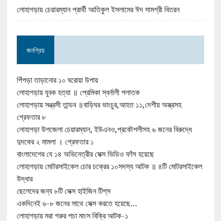
লোহাগড়ায় চেয়ারম্যান প্রার্থী আতিকুল ইসলামের ঈদ সামগ্রী বিতরন
জনপ্রিয়
পিঁপড়া তাড়ানোর ১০ ঘরোয়া উপায়
লোহাগড়ায় যুবক হত্যা ॥ প্রেমিকা স্বর্নালী পলাতক
লোহাগড়ায় সন্ত্রসী তান্ডব ॥বাড়িঘর ভাংচুর,আহত ১১,দেশীয় অস্ত্রসহ
গ্রেফতার ৮
লোহাগড়া উপজেলা চেয়ারম্যান, ইউএনও,প্রকৌশলীসহ ৬ জনের বিরুদ্ধে
দুদকের ২ মামলা । গ্রেফতার ১
বাংলাদেশের যে ১৪ অভিনেত্রীর সেক্স ভিডিও ফাঁস হয়েছে
লোহাগড়ায় মোটরসাইকেল চোর চক্রের ১০সদস্য আটক ॥ ৪টি মোটরসাইকেল
উদ্ধার
ছেলেদের জন্য ৮টি সেক্স হাইজিন টিপ্‌স
একদিনেই ৬-৮ জনের সাথে সেক্স করতে হয়েছে…
লোহাগড়ায় মরা গরুর পচা মাংস বিক্রি আটক-১