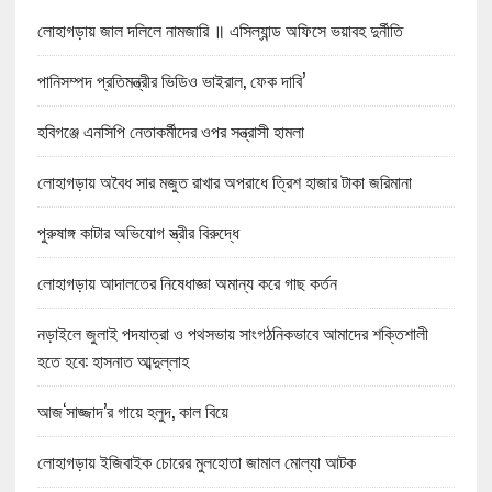
লোহাগড়ায় জাল দলিলে নামজারি ॥ এসিল্যান্ড অফিসে ভয়াবহ দুর্নীতি
পানিসম্পদ প্রতিমন্ত্রীর ভিডিও ভাইরাল, ফেক দাবি’
হবিগঞ্জে এনসিপি নেতাকর্মীদের ওপর সন্ত্রাসী হামলা
লোহাগড়ায় অবৈধ সার মজুত রাখার অপরাধে ত্রিশ হাজার টাকা জরিমানা
পুরুষাঙ্গ কাটার অভিযোগ স্ত্রীর বিরুদ্ধে
লোহাগড়ায় আদালতের নিষেধাজ্ঞা অমান্য করে গাছ কর্তন
নড়াইলে জুলাই পদযাত্রা ও পথসভায় সাংগঠনিকভাবে আমাদের শক্তিশালী
হতে হবে: হাসনাত আব্দুল্লাহ
আজ‘সাজ্জাদ’র গায়ে হলুদ, কাল বিয়ে
লোহাগড়ায় ইজিবাইক চোরের মুলহোতা জামাল মোল্যা আটক