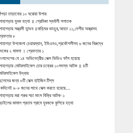
িঁপড়া তাড়ানোর ১০ ঘরোয়া উপায়
োহাগড়ায় যুবক হত্যা ॥ প্রেমিকা স্বর্নালী পলাতক
োহাগড়ায় সন্ত্রসী তান্ডব ॥বাড়িঘর ভাংচুর,আহত ১১,দেশীয় অস্ত্রসহ
্রেফতার ৮
োহাগড়া উপজেলা চেয়ারম্যান, ইউএনও,প্রকৌশলীসহ ৬ জনের বিরুদ্ধে
ুদকের ২ মামলা । গ্রেফতার ১
াংলাদেশের যে ১৪ অভিনেত্রীর সেক্স ভিডিও ফাঁস হয়েছে
োহাগড়ায় মোটরসাইকেল চোর চক্রের ১০সদস্য আটক ॥ ৪টি
োটরসাইকেল উদ্ধার
েলেদের জন্য ৮টি সেক্স হাইজিন টিপ্‌স
কদিনেই ৬-৮ জনের সাথে সেক্স করতে হয়েছে…
োহাগড়ায় মরা গরুর পচা মাংস বিক্রি আটক-১
ড়াইলের কামাল প্রতাব গ্রামে যুবককে কুপিয়ে হত্যা