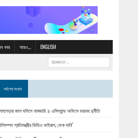
সব খবর
আরও…
ENGLISH
সর্বশেষ সংবাদ
োহাগড়ায় জাল দলিলে নামজারি ॥ এসিল্যান্ড অফিসে ভয়াবহ দুর্নীতি
ানিসম্পদ প্রতিমন্ত্রীর ভিডিও ভাইরাল, ফেক দাবি’