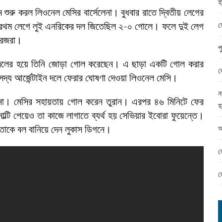
হ
ামের ঈদ সামগ্রী বিতরন
 শুরু করল লিওনেল মেসির বার্সেলেনা। বুধবার রাতে দ্বিতীয় লেগের
ন্ড অফিসে ভয়াবহ দুর্নীতি
ল
প্রথম লেগে লুই এনরিকের দল জিতেছিল ২-০ গোলে। ফলে দুই লেগ
রেজরা।
প
রান। দলের হয়ে তিনি জোড়া গোল করেছেন। এ ছাড়া একটি গোল করার
ল
দ্য আর্জেন্টাইন দলে ফেরার ঘোষণা দেওয়া লিওনেল মেসি।
ন
্সেলোনা। মেসির সহায়তায় গোল করেন তুরান। এরপর ৪৬ মিনিটে ফের
হ
ল্টি পেয়েও তা কাজে লাগাতে ব্যর্থ হয় সেভিয়ার ইবোরা ফুয়েন্তে।
আ
 তাকে বল বানিয়ে দেন লুকাস ডিগনে।
ল
ল