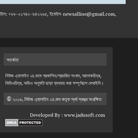
-৭১৯৫৯৫০, মোবাইল: +৮৮-০১৭৪০-৯৪২২৬৫, ইমেইল-newsalline@gmail.com,
সতর্কতা
নিউজ এ্যালাইন ২৪.কমে প্রকাশিত/প্রচারিত সংবাদ, আলোকচিত্র,
ভিডিওচিত্র, অডিও অনুমতি ছাড়া ব্যবহার করা সম্পূর্ণরূপে বেআইনি।
© ২০১৬, নিউজ এ্যালাইন ২৪.কম কতৃক স্বর্ব স্বত্ত্ব সংরক্ষিত
Developed By :
www.jadusoft.com