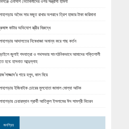
বিগঞ্জে এনসিপি নেতাকর্মীদের ওপর সন্ত্রাসী হামলা
োহাগড়ায় অবৈধ সার মজুত রাখার অপরাধে ত্রিশ হাজার টাকা জরিমানা
ুরুষাঙ্গ কাটার অভিযোগ স্ত্রীর বিরুদ্ধে
োহাগড়ায় আদালতের নিষেধাজ্ঞা অমান্য করে গাছ কর্তন
ড়াইলে জুলাই পদযাত্রা ও পথসভায় সাংগঠনিকভাবে আমাদের শক্তিশালী
তে হবে: হাসনাত আব্দুল্লাহ
জ‘সাজ্জাদ’র গায়ে হলুদ, কাল বিয়ে
োহাগড়ায় ইজিবাইক চোরের মুলহোতা জামাল মোল্যা আটক
োহাগড়ায় চেয়ারম্যান প্রার্থী আতিকুল ইসলামের ঈদ সামগ্রী বিতরন
জনপ্রিয়