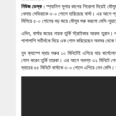
27 MAY 2026
|
লোহাগড়ায় চেয়ারম্যান প্রার্থী আতিকুল ইসল
নিউজ ডেস্ক :
স্প্যানিশ সুপার কাপের শিরোপা দিয়েই মৌসুম
1 AUGUST 2026
|
লোহাগড়ায় জাল দলিলে নামজারি ॥ এসিল্যা
খেলায় সেভিয়াকে ৩-০ গোলে হারিয়েছে বার্সা। এর আগে 
মিলিয়ে ৫-০ গোলের বড় জয়ে মৌসুম শুরু করলো মেসি-সুয়া
এদিন, বার্সার জয়ের নায়ক তুর্কি স্ট্রাইকার আরদা তু
পাশাপাশি সতীর্থকে দিয়ে এক গোল করিয়েছেন অবসর থেকে স
ন্যু ক্যাম্পে ম্যাচ শুরুর ১০ মিনিটেই এগিয়ে যায় বার
গোল করেন তুর্কি তারকা। এর আগে অবশ্য ৩২ মিনিটে পেনা
ম্যাচের ৫৫ মিনিটে বার্সাকে ৩-০ গোলে এগিয়ে নেন মেসি।