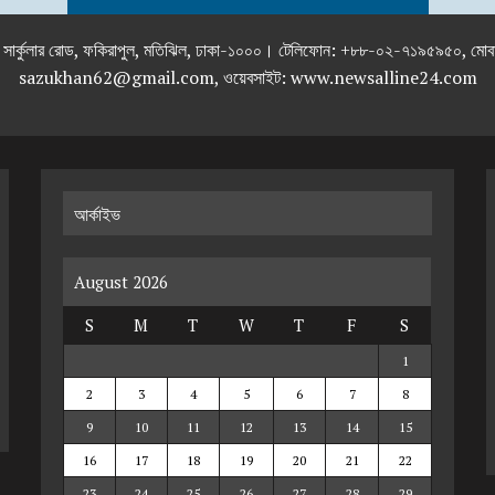
তলা), ২৯২ ইনার সার্কুলার রোড, ফকিরাপুল, মতিঝিল, ঢাকা-১০০০। টেলিফোন: +৮৮-০২
sazukhan62@gmail.com, ওয়েবসাইট: www.newsalline24.com
আর্কাইভ
August 2026
S
M
T
W
T
F
S
1
2
3
4
5
6
7
8
9
10
11
12
13
14
15
16
17
18
19
20
21
22
23
24
25
26
27
28
29