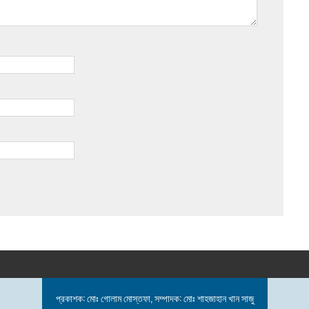
প্রকাশক: মোঃ গোলাম মোস্তফা, সম্পাদক: মোঃ শাহজাহান খান সাজু