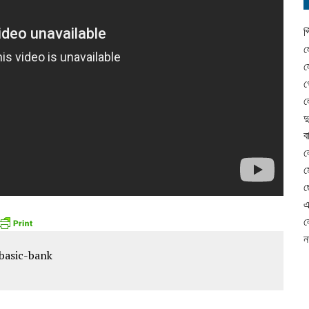
প
ল
ল
গ
ল
দ
ব
ল
ম
ছ
এ
ল
ন