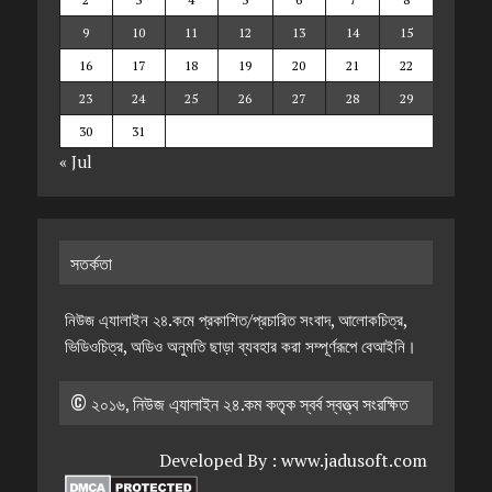
9
10
11
12
13
14
15
16
17
18
19
20
21
22
23
24
25
26
27
28
29
30
31
« Jul
সতর্কতা
নিউজ এ্যালাইন ২৪.কমে প্রকাশিত/প্রচারিত সংবাদ, আলোকচিত্র,
ভিডিওচিত্র, অডিও অনুমতি ছাড়া ব্যবহার করা সম্পূর্ণরূপে বেআইনি।
© ২০১৬, নিউজ এ্যালাইন ২৪.কম কতৃক স্বর্ব স্বত্ত্ব সংরক্ষিত
Developed By :
www.jadusoft.com