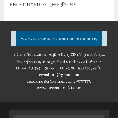
নড়াইলের কামাল প্রতাব গ্রামে যুবককে কুপিয়ে হত্যা
প্রকাশক: মোঃ গোলাম মোস্তফা, সম্পাদক: মোঃ শাহজাহান খান সাজু
বার্তা ও বানিজ্যিক কার্যালয়: শতাব্দী সেন্টার, স্যুইট: ৮ডি (৯ম তলা), ২৯২
ইনার সার্কুলার রোড, ফকিরাপুল, মতিঝিল, ঢাকা-১০০০। টেলিফোন:
+৮৮-০২-৭১৯৫৯৫০, মোবাইল: +৮৮-০১৭৪০-৯৪২২৬৫, ইমেইল-
newsalline@gmail.com,
sazukhan62@gmail.com, ওয়েবসাইট:
www.newsalline24.com