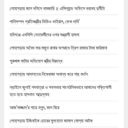
লোহাগড়ায় জাল দলিলে নামজারি ॥ এসিল্যান্ড অফিসে ভয়াবহ দুর্নীতি
পানিসম্পদ প্রতিমন্ত্রীর ভিডিও ভাইরাল, ফেক দাবি’
হবিগঞ্জে এনসিপি নেতাকর্মীদের ওপর সন্ত্রাসী হামলা
লোহাগড়ায় অবৈধ সার মজুত রাখার অপরাধে ত্রিশ হাজার টাকা জরিমানা
পুরুষাঙ্গ কাটার অভিযোগ স্ত্রীর বিরুদ্ধে
লোহাগড়ায় আদালতের নিষেধাজ্ঞা অমান্য করে গাছ কর্তন
নড়াইলে জুলাই পদযাত্রা ও পথসভায় সাংগঠনিকভাবে আমাদের শক্তিশালী
হতে হবে: হাসনাত আব্দুল্লাহ
আজ‘সাজ্জাদ’র গায়ে হলুদ, কাল বিয়ে
লোহাগড়ায় ইজিবাইক চোরের মুলহোতা জামাল মোল্যা আটক