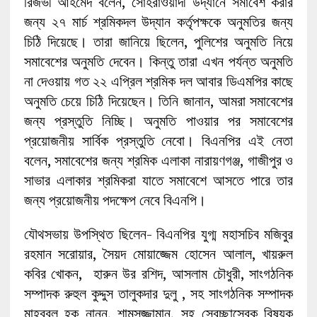
রিজভী আহমেদ বলেন, সোহরাওয়াদী উদ্যানে সমাবেশ করার
জন্য ২৭ মার্চ শ্রমিকদল উদ্যান কর্তৃপক্ষকে অনুমতির জন্য
চিঠি দিয়েছে। তারা জানিয়ে ছিলেন, পুলিশের অনুমতি নিয়ে
সমাবেশের অনুমতি দেবেন। কিন্তু তারা এখন পর্যন্ত অনুমতি
না দেওয়ায় গত ২২ এপ্রিল শ্রমিক দল আবার ডিএমপির কাছে
অনুমতি চেয়ে চিঠি দিয়েছেন। তিনি জানান, আমরা সমাবেশের
জন্য প্রস্তুতি নিচ্ছি। অনুমতি পাওয়ার পর সমাবেশের
প্রয়োজনীয় সার্বিক প্রস্তুতি নেবো। বিএনপির এই নেতা
বলেন, সমাবেশের জন্য শ্রমিক এলাকা নারায়ণগঞ্জ, গাজীপুর ও
সাভার এলাকার শ্রমিকরা যাতে সমাবেশে আসতে পারে তার
জন্য প্রয়োজনীয় পদক্ষেপ নেবে বিএনপি।
যৌথসভায় উপস্থিত ছিলেন- বিএনপির যুগ্ম মহাসচিব মজিবুর
রহমান সরোয়ার, সৈয়দ মোয়াজ্জেম হোসেন আলাল, খায়রুল
কবির খোকন, হারুন উর রশিদ, আসলাম চৌধুরী, সাংগঠনিক
সম্পাদক রুহুল কুদ্দুস তালুকদার দুলু , সহ সাংগঠনিক সম্পাদক
মাহবুবুল হক নান্নু, শামসুজ্জামান, সহ স্বেচ্ছাসেবক বিষয়ক