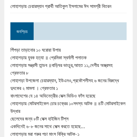
লোহাগড়ায় চেয়ারম্যান প্রার্থী আতিকুল ইসলামের ঈদ সামগ্রী বিতরন
জনপ্রিয়
পিঁপড়া তাড়ানোর ১০ ঘরোয়া উপায়
লোহাগড়ায় যুবক হত্যা ॥ প্রেমিকা স্বর্নালী পলাতক
লোহাগড়ায় সন্ত্রসী তান্ডব ॥বাড়িঘর ভাংচুর,আহত ১১,দেশীয় অস্ত্রসহ
গ্রেফতার ৮
লোহাগড়া উপজেলা চেয়ারম্যান, ইউএনও,প্রকৌশলীসহ ৬ জনের বিরুদ্ধে
দুদকের ২ মামলা । গ্রেফতার ১
বাংলাদেশের যে ১৪ অভিনেত্রীর সেক্স ভিডিও ফাঁস হয়েছে
লোহাগড়ায় মোটরসাইকেল চোর চক্রের ১০সদস্য আটক ॥ ৪টি মোটরসাইকেল
উদ্ধার
ছেলেদের জন্য ৮টি সেক্স হাইজিন টিপ্‌স
একদিনেই ৬-৮ জনের সাথে সেক্স করতে হয়েছে…
লোহাগড়ায় মরা গরুর পচা মাংস বিক্রি আটক-১