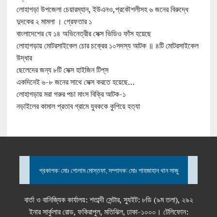
লোহাগড়া উপজেলা চেয়ারম্যান, ইউএনও,প্রকৌশলীসহ ৬ জনের বিরুদ্ধে
দুদকের ২ মামলা । গ্রেফতার ১
বাংলাদেশের যে ১৪ অভিনেত্রীর সেক্স ভিডিও ফাঁস হয়েছে
লোহাগড়ায় মোটরসাইকেল চোর চক্রের ১০সদস্য আটক ॥ ৪টি মোটরসাইকেল
উদ্ধার
ছেলেদের জন্য ৮টি সেক্স হাইজিন টিপ্‌স
একদিনেই ৬-৮ জনের সাথে সেক্স করতে হয়েছে…
লোহাগড়ায় মরা গরুর পচা মাংস বিক্রি আটক-১
নড়াইলের কামাল প্রতাব গ্রামে যুবককে কুপিয়ে হত্যা
প্রকাশক: মোঃ গোলাম মোস্তফা, সম্পাদক: মোঃ শাহজাহান খান সাজু
বার্তা ও বানিজ্যিক কার্যালয়: শতাব্দী সেন্টার, স্যুইট: ৮ডি (৯ম তলা), ২৯২
ইনার সার্কুলার রোড, ফকিরাপুল, মতিঝিল, ঢাকা-১০০০। টেলিফোন: