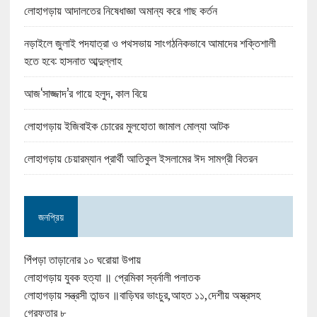
লোহাগড়ায় আদালতের নিষেধাজ্ঞা অমান্য করে গাছ কর্তন
নড়াইলে জুলাই পদযাত্রা ও পথসভায় সাংগঠনিকভাবে আমাদের শক্তিশালী
হতে হবে: হাসনাত আব্দুল্লাহ
আজ‘সাজ্জাদ’র গায়ে হলুদ, কাল বিয়ে
লোহাগড়ায় ইজিবাইক চোরের মুলহোতা জামাল মোল্যা আটক
লোহাগড়ায় চেয়ারম্যান প্রার্থী আতিকুল ইসলামের ঈদ সামগ্রী বিতরন
জনপ্রিয়
পিঁপড়া তাড়ানোর ১০ ঘরোয়া উপায়
লোহাগড়ায় যুবক হত্যা ॥ প্রেমিকা স্বর্নালী পলাতক
লোহাগড়ায় সন্ত্রসী তান্ডব ॥বাড়িঘর ভাংচুর,আহত ১১,দেশীয় অস্ত্রসহ
গ্রেফতার ৮