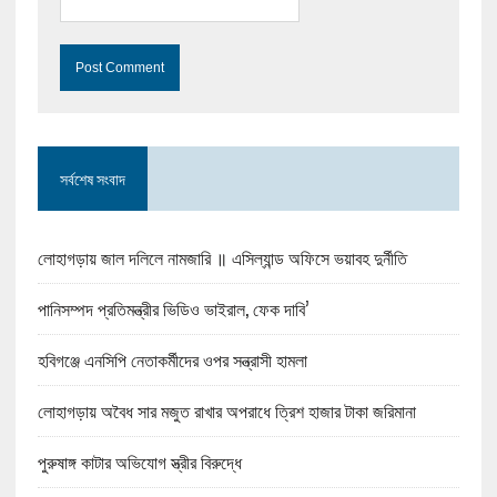
সর্বশেষ সংবাদ
লোহাগড়ায় জাল দলিলে নামজারি ॥ এসিল্যান্ড অফিসে ভয়াবহ দুর্নীতি
পানিসম্পদ প্রতিমন্ত্রীর ভিডিও ভাইরাল, ফেক দাবি’
হবিগঞ্জে এনসিপি নেতাকর্মীদের ওপর সন্ত্রাসী হামলা
লোহাগড়ায় অবৈধ সার মজুত রাখার অপরাধে ত্রিশ হাজার টাকা জরিমানা
পুরুষাঙ্গ কাটার অভিযোগ স্ত্রীর বিরুদ্ধে