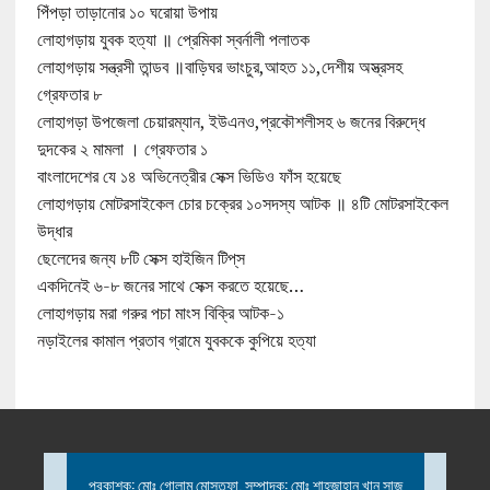
পিঁপড়া তাড়ানোর ১০ ঘরোয়া উপায়
লোহাগড়ায় যুবক হত্যা ॥ প্রেমিকা স্বর্নালী পলাতক
লোহাগড়ায় সন্ত্রসী তান্ডব ॥বাড়িঘর ভাংচুর,আহত ১১,দেশীয় অস্ত্রসহ
গ্রেফতার ৮
লোহাগড়া উপজেলা চেয়ারম্যান, ইউএনও,প্রকৌশলীসহ ৬ জনের বিরুদ্ধে
দুদকের ২ মামলা । গ্রেফতার ১
বাংলাদেশের যে ১৪ অভিনেত্রীর সেক্স ভিডিও ফাঁস হয়েছে
লোহাগড়ায় মোটরসাইকেল চোর চক্রের ১০সদস্য আটক ॥ ৪টি মোটরসাইকেল
উদ্ধার
ছেলেদের জন্য ৮টি সেক্স হাইজিন টিপ্‌স
একদিনেই ৬-৮ জনের সাথে সেক্স করতে হয়েছে…
লোহাগড়ায় মরা গরুর পচা মাংস বিক্রি আটক-১
নড়াইলের কামাল প্রতাব গ্রামে যুবককে কুপিয়ে হত্যা
প্রকাশক: মোঃ গোলাম মোস্তফা, সম্পাদক: মোঃ শাহজাহান খান সাজু