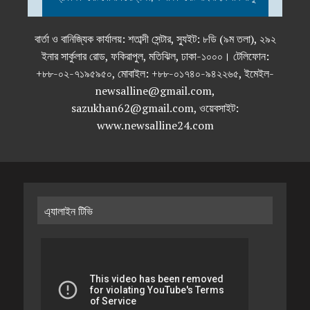
বার্তা ও বানিজ্যিক কার্যালয়: শতাব্দী সেন্টার, স্যুইট: ৮ডি (৯ম তলা), ২৯২
ইনার সার্কুলার রোড, ফকিরাপুল, মতিঝিল, ঢাকা-১০০০। টেলিফোন:
+৮৮-০২-৭১৯৫৯৫০, মোবাইল: +৮৮-০১৭৪০-৯৪২২৬৫, ইমেইল-
newsalline@gmail.com,
sazukhan62@gmail.com, ওয়েবসাইট:
www.newsalline24.com
এ্যালাইন টিভি