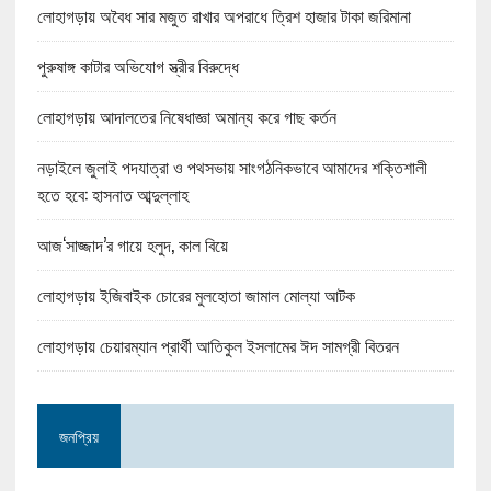
লোহাগড়ায় অবৈধ সার মজুত রাখার অপরাধে ত্রিশ হাজার টাকা জরিমানা
পুরুষাঙ্গ কাটার অভিযোগ স্ত্রীর বিরুদ্ধে
লোহাগড়ায় আদালতের নিষেধাজ্ঞা অমান্য করে গাছ কর্তন
নড়াইলে জুলাই পদযাত্রা ও পথসভায় সাংগঠনিকভাবে আমাদের শক্তিশালী
হতে হবে: হাসনাত আব্দুল্লাহ
আজ‘সাজ্জাদ’র গায়ে হলুদ, কাল বিয়ে
লোহাগড়ায় ইজিবাইক চোরের মুলহোতা জামাল মোল্যা আটক
লোহাগড়ায় চেয়ারম্যান প্রার্থী আতিকুল ইসলামের ঈদ সামগ্রী বিতরন
জনপ্রিয়