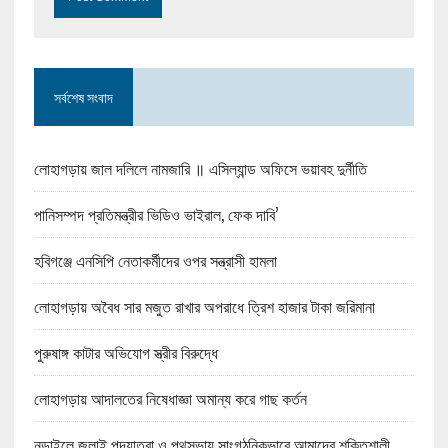
সর্বশেষ সংবাদ
লোহাগড়ায় জাল দলিলে নামজারি ॥ এসিল্যান্ড অফিসে ভয়াবহ দুর্নীতি
পানিসম্পদ প্রতিমন্ত্রীর ভিডিও ভাইরাল, ফেক দাবি’
হবিগঞ্জে এনসিপি নেতাকর্মীদের ওপর সন্ত্রাসী হামলা
লোহাগড়ায় অবৈধ সার মজুত রাখার অপরাধে ত্রিশ হাজার টাকা জরিমানা
পুরুষাঙ্গ কাটার অভিযোগ স্ত্রীর বিরুদ্ধে
লোহাগড়ায় আদালতের নিষেধাজ্ঞা অমান্য করে গাছ কর্তন
নড়াইলে জুলাই পদযাত্রা ও পথসভায় সাংগঠনিকভাবে আমাদের শক্তিশালী