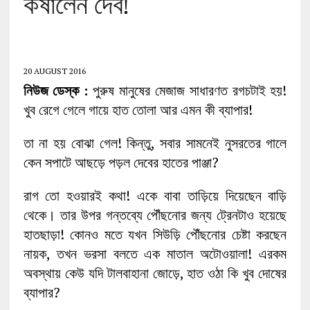
কষালেন দেব!
20 AUGUST 2016
নিউজ ডেস্ক :
পুরুষ মানুষের মেজাজ সাধারণত রগচটাই হয়!
খুব রেগে গেলে গায়ে হাত তোলা আর এমন কী ব্যাপার!
তা না হয় বোঝা গেল! কিন্তু, সবার সামনেই নুসরতের গালে
কেন সপাটে আছড়ে পড়ল দেবের হাতের পাঞ্জা?
রাগ তো হওয়ারই কথা! একে বাবা তাড়িয়ে দিয়েছেন বাড়ি
থেকে। তার উপর গন্তব্যে পৌঁছনোর জন্য ট্রেনটাও হয়েছে
হাতছাড়া! কোনও মতে যখন সিউড়ি পৌঁছনোর চেষ্টা করছেন
নায়ক, তখন ভরসা বলতে এক মাতাল অটোওয়ালা! এরকম
অবস্থায় কেউ যদি টালবাহানা জোড়ে, হাত ওঠা কি খুব দোষের
ব্যাপার?