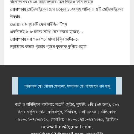
বাংলাদেশের যে ১৪ অভিনেত্রীর সেক্স ভিডিও ফাঁস হয়েছে
লোহাগড়ায় মোটরসাইকেল চোর চক্রের ১০সদস্য আটক ॥ ৪টি মোটরসাইকেল
উদ্ধার
ছেলেদের জন্য ৮টি সেক্স হাইজিন টিপ্‌স
একদিনেই ৬-৮ জনের সাথে সেক্স করতে হয়েছে…
লোহাগড়ায় মরা গরুর পচা মাংস বিক্রি আটক-১
নড়াইলের কামাল প্রতাব গ্রামে যুবককে কুপিয়ে হত্যা
প্রকাশক: মোঃ গোলাম মোস্তফা, সম্পাদক: মোঃ শাহজাহান খান সাজু
বার্তা ও বানিজ্যিক কার্যালয়: শতাব্দী সেন্টার, স্যুইট: ৮ডি (৯ম তলা), ২৯২
ইনার সার্কুলার রোড, ফকিরাপুল, মতিঝিল, ঢাকা-১০০০। টেলিফোন:
+৮৮-০২-৭১৯৫৯৫০, মোবাইল: +৮৮-০১৭৪০-৯৪২২৬৫, ইমেইল-
newsalline@gmail.com,