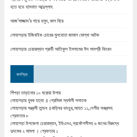
হতে হবে: হাসনাত আব্দুল্লাহ
আজ‘সাজ্জাদ’র গায়ে হলুদ, কাল বিয়ে
লোহাগড়ায় ইজিবাইক চোরের মুলহোতা জামাল মোল্যা আটক
লোহাগড়ায় চেয়ারম্যান প্রার্থী আতিকুল ইসলামের ঈদ সামগ্রী বিতরন
জনপ্রিয়
পিঁপড়া তাড়ানোর ১০ ঘরোয়া উপায়
লোহাগড়ায় যুবক হত্যা ॥ প্রেমিকা স্বর্নালী পলাতক
লোহাগড়ায় সন্ত্রসী তান্ডব ॥বাড়িঘর ভাংচুর,আহত ১১,দেশীয় অস্ত্রসহ
গ্রেফতার ৮
লোহাগড়া উপজেলা চেয়ারম্যান, ইউএনও,প্রকৌশলীসহ ৬ জনের বিরুদ্ধে
দুদকের ২ মামলা । গ্রেফতার ১