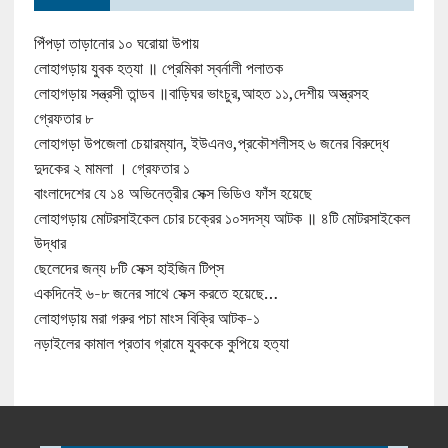
পিঁপড়া তাড়ানোর ১০ ঘরোয়া উপায়
লোহাগড়ায় যুবক হত্যা ॥ প্রেমিকা স্বর্নালী পলাতক
লোহাগড়ায় সন্ত্রসী তান্ডব ॥বাড়িঘর ভাংচুর,আহত ১১,দেশীয় অস্ত্রসহ
গ্রেফতার ৮
লোহাগড়া উপজেলা চেয়ারম্যান, ইউএনও,প্রকৌশলীসহ ৬ জনের বিরুদ্ধে
দুদকের ২ মামলা । গ্রেফতার ১
বাংলাদেশের যে ১৪ অভিনেত্রীর সেক্স ভিডিও ফাঁস হয়েছে
লোহাগড়ায় মোটরসাইকেল চোর চক্রের ১০সদস্য আটক ॥ ৪টি মোটরসাইকেল
উদ্ধার
ছেলেদের জন্য ৮টি সেক্স হাইজিন টিপ্‌স
একদিনেই ৬-৮ জনের সাথে সেক্স করতে হয়েছে…
লোহাগড়ায় মরা গরুর পচা মাংস বিক্রি আটক-১
নড়াইলের কামাল প্রতাব গ্রামে যুবককে কুপিয়ে হত্যা