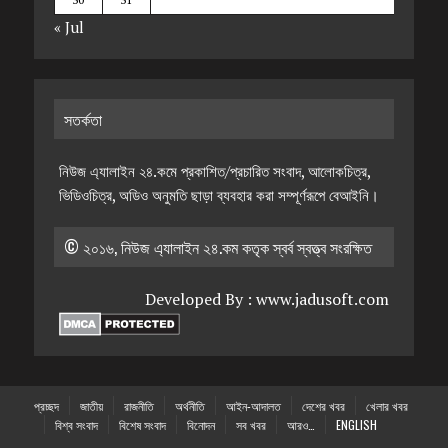
« Jul
সতর্কতা
নিউজ এ্যালাইন ২৪.কমে প্রকাশিত/প্রচারিত সংবাদ, আলোকচিত্র,
ভিডিওচিত্র, অডিও অনুমতি ছাড়া ব্যবহার করা সম্পূর্ণরূপে বেআইনি।
© ২০১৬, নিউজ এ্যালাইন ২৪.কম কতৃক স্বর্ব স্বত্ত্ব সংরক্ষিত
Developed By :
www.jadusoft.com
প্রচ্ছদ
জাতীয়
রাজনীতি
অর্থনীতি
আইন-আদালত
দেশের খবর
খেলার খবর
বিশ্ব সংবাদ
বিশেষ সংবাদ
বিনোদন
সব খবর
আরও…
ENGLISH