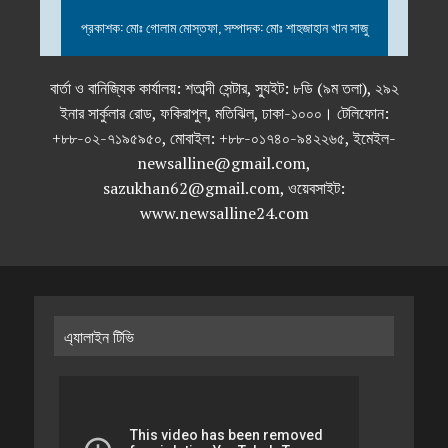
প্রকাশক: মোঃ গোলাম মোস্তফা, সম্পাদক: মোঃ শাহজাহান খান সাজু
বার্তা ও বানিজ্যিক কার্যালয়: শতাব্দী সেন্টার, স্যুইট: ৮ডি (৯ম তলা), ২৯২
ইনার সার্কুলার রোড, ফকিরাপুল, মতিঝিল, ঢাকা-১০০০। টেলিফোন:
+৮৮-০২-৭১৯৫৯৫০, মোবাইল: +৮৮-০১৭৪০-৯৪২২৬৫, ইমেইল-
newsalline@gmail.com,
sazukhan62@gmail.com, ওয়েবসাইট:
www.newsalline24.com
এ্যালাইন টিভি