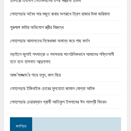
হবিগঞ্জে এনসিপি নেতাকর্মীদের ওপর সন্ত্রাসী হামলা
লোহাগড়ায় অবৈধ সার মজুত রাখার অপরাধে ত্রিশ হাজার টাকা জরিমানা
পুরুষাঙ্গ কাটার অভিযোগ স্ত্রীর বিরুদ্ধে
লোহাগড়ায় আদালতের নিষেধাজ্ঞা অমান্য করে গাছ কর্তন
নড়াইলে জুলাই পদযাত্রা ও পথসভায় সাংগঠনিকভাবে আমাদের শক্তিশালী
হতে হবে: হাসনাত আব্দুল্লাহ
আজ‘সাজ্জাদ’র গায়ে হলুদ, কাল বিয়ে
লোহাগড়ায় ইজিবাইক চোরের মুলহোতা জামাল মোল্যা আটক
লোহাগড়ায় চেয়ারম্যান প্রার্থী আতিকুল ইসলামের ঈদ সামগ্রী বিতরন
জনপ্রিয়