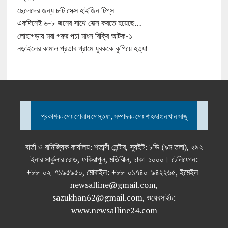
ছেলেদের জন্য ৮টি সেক্স হাইজিন টিপ্‌স
একদিনেই ৬-৮ জনের সাথে সেক্স করতে হয়েছে…
লোহাগড়ায় মরা গরুর পচা মাংস বিক্রি আটক-১
নড়াইলের কামাল প্রতাব গ্রামে যুবককে কুপিয়ে হত্যা
প্রকাশক: মোঃ গোলাম মোস্তফা, সম্পাদক: মোঃ শাহজাহান খান সাজু
বার্তা ও বানিজ্যিক কার্যালয়: শতাব্দী সেন্টার, স্যুইট: ৮ডি (৯ম তলা), ২৯২
ইনার সার্কুলার রোড, ফকিরাপুল, মতিঝিল, ঢাকা-১০০০। টেলিফোন:
+৮৮-০২-৭১৯৫৯৫০, মোবাইল: +৮৮-০১৭৪০-৯৪২২৬৫, ইমেইল-
newsalline@gmail.com,
sazukhan62@gmail.com, ওয়েবসাইট:
www.newsalline24.com