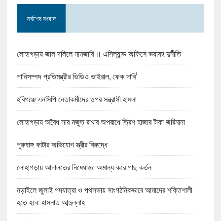
সর্বশেষ সংবাদ
লোহাগড়ায় জাল দলিলে নামজারি ॥ এসিল্যান্ড অফিসে ভয়াবহ দুর্নীতি
পানিসম্পদ প্রতিমন্ত্রীর ভিডিও ভাইরাল, ফেক দাবি’
হবিগঞ্জে এনসিপি নেতাকর্মীদের ওপর সন্ত্রাসী হামলা
লোহাগড়ায় অবৈধ সার মজুত রাখার অপরাধে ত্রিশ হাজার টাকা জরিমানা
পুরুষাঙ্গ কাটার অভিযোগ স্ত্রীর বিরুদ্ধে
লোহাগড়ায় আদালতের নিষেধাজ্ঞা অমান্য করে গাছ কর্তন
নড়াইলে জুলাই পদযাত্রা ও পথসভায় সাংগঠনিকভাবে আমাদের শক্তিশালী
হতে হবে: হাসনাত আব্দুল্লাহ