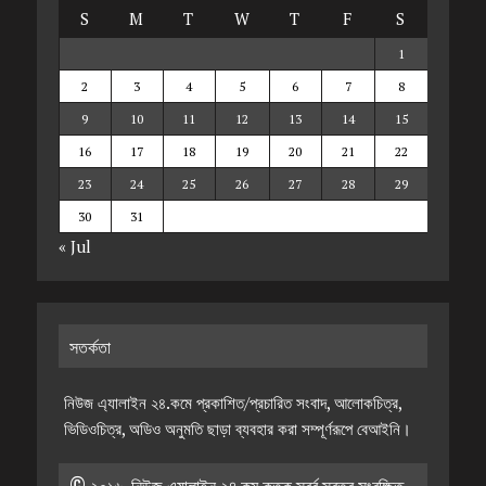
S
M
T
W
T
F
S
1
2
3
4
5
6
7
8
9
10
11
12
13
14
15
16
17
18
19
20
21
22
23
24
25
26
27
28
29
30
31
« Jul
সতর্কতা
নিউজ এ্যালাইন ২৪.কমে প্রকাশিত/প্রচারিত সংবাদ, আলোকচিত্র,
ভিডিওচিত্র, অডিও অনুমতি ছাড়া ব্যবহার করা সম্পূর্ণরূপে বেআইনি।
© ২০১৬, নিউজ এ্যালাইন ২৪.কম কতৃক স্বর্ব স্বত্ত্ব সংরক্ষিত