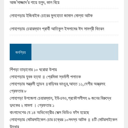
আজ‘সাজ্জাদ’র গায়ে হলুদ, কাল বিয়ে
লোহাগড়ায় ইজিবাইক চোরের মুলহোতা জামাল মোল্যা আটক
লোহাগড়ায় চেয়ারম্যান প্রার্থী আতিকুল ইসলামের ঈদ সামগ্রী বিতরন
জনপ্রিয়
পিঁপড়া তাড়ানোর ১০ ঘরোয়া উপায়
লোহাগড়ায় যুবক হত্যা ॥ প্রেমিকা স্বর্নালী পলাতক
লোহাগড়ায় সন্ত্রসী তান্ডব ॥বাড়িঘর ভাংচুর,আহত ১১,দেশীয় অস্ত্রসহ
গ্রেফতার ৮
লোহাগড়া উপজেলা চেয়ারম্যান, ইউএনও,প্রকৌশলীসহ ৬ জনের বিরুদ্ধে
দুদকের ২ মামলা । গ্রেফতার ১
বাংলাদেশের যে ১৪ অভিনেত্রীর সেক্স ভিডিও ফাঁস হয়েছে
লোহাগড়ায় মোটরসাইকেল চোর চক্রের ১০সদস্য আটক ॥ ৪টি মোটরসাইকেল
উদ্ধার