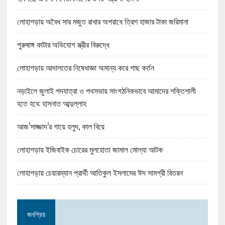
লোহাগড়ায় অবৈধ সার মজুত রাখার অপরাধে ত্রিশ হাজার টাকা জরিমানা
পুরুষাঙ্গ কাটার অভিযোগ স্ত্রীর বিরুদ্ধে
লোহাগড়ায় আদালতের নিষেধাজ্ঞা অমান্য করে গাছ কর্তন
নড়াইলে জুলাই পদযাত্রা ও পথসভায় সাংগঠনিকভাবে আমাদের শক্তিশালী
হতে হবে: হাসনাত আব্দুল্লাহ
আজ‘সাজ্জাদ’র গায়ে হলুদ, কাল বিয়ে
লোহাগড়ায় ইজিবাইক চোরের মুলহোতা জামাল মোল্যা আটক
লোহাগড়ায় চেয়ারম্যান প্রার্থী আতিকুল ইসলামের ঈদ সামগ্রী বিতরন
জনপ্রিয়