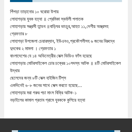
পিঁপড়া তাড়ানোর ১০ ঘরোয়া উপায়
লোহাগড়ায় যুবক হত্যা ॥ প্রেমিকা স্বর্নালী পলাতক
লোহাগড়ায় সন্ত্রসী তান্ডব ॥বাড়িঘর ভাংচুর,আহত ১১,দেশীয় অস্ত্রসহ
গ্রেফতার ৮
লোহাগড়া উপজেলা চেয়ারম্যান, ইউএনও,প্রকৌশলীসহ ৬ জনের বিরুদ্ধে
দুদকের ২ মামলা । গ্রেফতার ১
বাংলাদেশের যে ১৪ অভিনেত্রীর সেক্স ভিডিও ফাঁস হয়েছে
লোহাগড়ায় মোটরসাইকেল চোর চক্রের ১০সদস্য আটক ॥ ৪টি মোটরসাইকেল
উদ্ধার
ছেলেদের জন্য ৮টি সেক্স হাইজিন টিপ্‌স
একদিনেই ৬-৮ জনের সাথে সেক্স করতে হয়েছে…
লোহাগড়ায় মরা গরুর পচা মাংস বিক্রি আটক-১
নড়াইলের কামাল প্রতাব গ্রামে যুবককে কুপিয়ে হত্যা