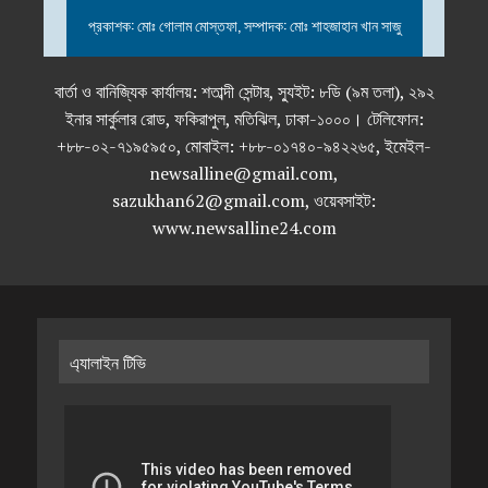
প্রকাশক: মোঃ গোলাম মোস্তফা, সম্পাদক: মোঃ শাহজাহান খান সাজু
বার্তা ও বানিজ্যিক কার্যালয়: শতাব্দী সেন্টার, স্যুইট: ৮ডি (৯ম তলা), ২৯২
ইনার সার্কুলার রোড, ফকিরাপুল, মতিঝিল, ঢাকা-১০০০। টেলিফোন:
+৮৮-০২-৭১৯৫৯৫০, মোবাইল: +৮৮-০১৭৪০-৯৪২২৬৫, ইমেইল-
newsalline@gmail.com,
sazukhan62@gmail.com, ওয়েবসাইট:
www.newsalline24.com
এ্যালাইন টিভি