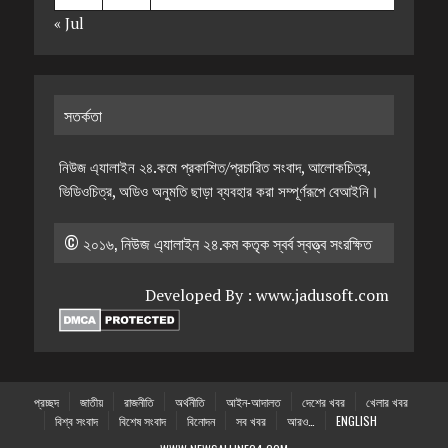
« Jul
সতর্কতা
নিউজ এ্যালাইন ২৪.কমে প্রকাশিত/প্রচারিত সংবাদ, আলোকচিত্র,
ভিডিওচিত্র, অডিও অনুমতি ছাড়া ব্যবহার করা সম্পূর্ণরূপে বেআইনি।
© ২০১৬, নিউজ এ্যালাইন ২৪.কম কতৃক স্বর্ব স্বত্ত্ব সংরক্ষিত
Developed By :
www.jadusoft.com
প্রচ্ছদ
জাতীয়
রাজনীতি
অর্থনীতি
আইন-আদালত
দেশের খবর
খেলার খবর
বিশ্ব সংবাদ
বিশেষ সংবাদ
বিনোদন
সব খবর
আরও…
ENGLISH