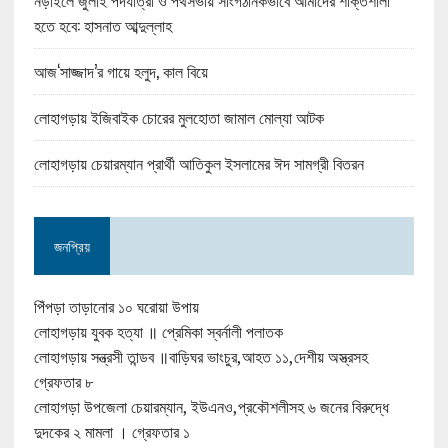
নড়াইলে জুলাই পদযাত্রা ও পথসভায় সাংগঠনিকভাবে আমাদের শক্তিশালী
হতে হবে: হাসনাত আব্দুল্লাহ
আজ‘সাজ্জাদ’র গায়ে হলুদ, কাল বিয়ে
লোহাগড়ায় ইজিবাইক চোরের মুলহোতা জামাল মোল্যা আটক
লোহাগড়ায় চেয়ারম্যান প্রার্থী আতিকুল ইসলামের ঈদ সামগ্রী বিতরন
জনপ্রিয়
পিঁপড়া তাড়ানোর ১০ ঘরোয়া উপায়
লোহাগড়ায় যুবক হত্যা ॥ প্রেমিকা স্বর্নালী পলাতক
লোহাগড়ায় সন্ত্রসী তান্ডব ॥বাড়িঘর ভাংচুর,আহত ১১,দেশীয় অস্ত্রসহ
গ্রেফতার ৮
লোহাগড়া উপজেলা চেয়ারম্যান, ইউএনও,প্রকৌশলীসহ ৬ জনের বিরুদ্ধে
দুদকের ২ মামলা । গ্রেফতার ১