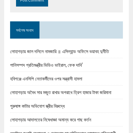
সর্বশেষ সংবাদ
লোহাগড়ায় জাল দলিলে নামজারি ॥ এসিল্যান্ড অফিসে ভয়াবহ দুর্নীতি
পানিসম্পদ প্রতিমন্ত্রীর ভিডিও ভাইরাল, ফেক দাবি’
হবিগঞ্জে এনসিপি নেতাকর্মীদের ওপর সন্ত্রাসী হামলা
লোহাগড়ায় অবৈধ সার মজুত রাখার অপরাধে ত্রিশ হাজার টাকা জরিমানা
পুরুষাঙ্গ কাটার অভিযোগ স্ত্রীর বিরুদ্ধে
লোহাগড়ায় আদালতের নিষেধাজ্ঞা অমান্য করে গাছ কর্তন