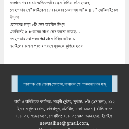
বাংলাদেশের যে ১৪ অভিনেত্রীর সেক্স ভিডিও ফাঁস হয়েছে
লোহাগড়ায় মোটরসাইকেল চোর চক্রের ১০সদস্য আটক ॥ ৪টি মোটরসাইকেল
উদ্ধার
ছেলেদের জন্য ৮টি সেক্স হাইজিন টিপ্‌স
একদিনেই ৬-৮ জনের সাথে সেক্স করতে হয়েছে…
লোহাগড়ায় মরা গরুর পচা মাংস বিক্রি আটক-১
নড়াইলের কামাল প্রতাব গ্রামে যুবককে কুপিয়ে হত্যা
প্রকাশক: মোঃ গোলাম মোস্তফা, সম্পাদক: মোঃ শাহজাহান খান সাজু
বার্তা ও বানিজ্যিক কার্যালয়: শতাব্দী সেন্টার, স্যুইট: ৮ডি (৯ম তলা), ২৯২
ইনার সার্কুলার রোড, ফকিরাপুল, মতিঝিল, ঢাকা-১০০০। টেলিফোন:
+৮৮-০২-৭১৯৫৯৫০, মোবাইল: +৮৮-০১৭৪০-৯৪২২৬৫, ইমেইল-
newsalline@gmail.com,