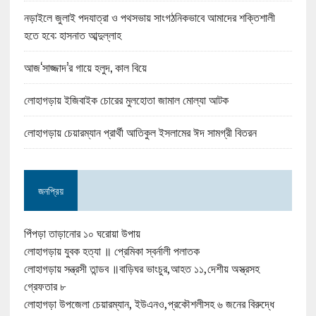
নড়াইলে জুলাই পদযাত্রা ও পথসভায় সাংগঠনিকভাবে আমাদের শক্তিশালী
হতে হবে: হাসনাত আব্দুল্লাহ
আজ‘সাজ্জাদ’র গায়ে হলুদ, কাল বিয়ে
লোহাগড়ায় ইজিবাইক চোরের মুলহোতা জামাল মোল্যা আটক
লোহাগড়ায় চেয়ারম্যান প্রার্থী আতিকুল ইসলামের ঈদ সামগ্রী বিতরন
জনপ্রিয়
পিঁপড়া তাড়ানোর ১০ ঘরোয়া উপায়
লোহাগড়ায় যুবক হত্যা ॥ প্রেমিকা স্বর্নালী পলাতক
লোহাগড়ায় সন্ত্রসী তান্ডব ॥বাড়িঘর ভাংচুর,আহত ১১,দেশীয় অস্ত্রসহ
গ্রেফতার ৮
লোহাগড়া উপজেলা চেয়ারম্যান, ইউএনও,প্রকৌশলীসহ ৬ জনের বিরুদ্ধে