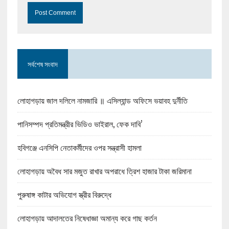
সর্বশেষ সংবাদ
লোহাগড়ায় জাল দলিলে নামজারি ॥ এসিল্যান্ড অফিসে ভয়াবহ দুর্নীতি
পানিসম্পদ প্রতিমন্ত্রীর ভিডিও ভাইরাল, ফেক দাবি’
হবিগঞ্জে এনসিপি নেতাকর্মীদের ওপর সন্ত্রাসী হামলা
লোহাগড়ায় অবৈধ সার মজুত রাখার অপরাধে ত্রিশ হাজার টাকা জরিমানা
পুরুষাঙ্গ কাটার অভিযোগ স্ত্রীর বিরুদ্ধে
লোহাগড়ায় আদালতের নিষেধাজ্ঞা অমান্য করে গাছ কর্তন