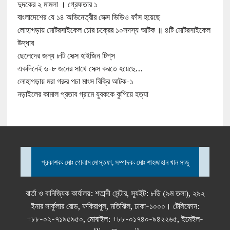
দুদকের ২ মামলা । গ্রেফতার ১
বাংলাদেশের যে ১৪ অভিনেত্রীর সেক্স ভিডিও ফাঁস হয়েছে
লোহাগড়ায় মোটরসাইকেল চোর চক্রের ১০সদস্য আটক ॥ ৪টি মোটরসাইকেল
উদ্ধার
ছেলেদের জন্য ৮টি সেক্স হাইজিন টিপ্‌স
একদিনেই ৬-৮ জনের সাথে সেক্স করতে হয়েছে…
লোহাগড়ায় মরা গরুর পচা মাংস বিক্রি আটক-১
নড়াইলের কামাল প্রতাব গ্রামে যুবককে কুপিয়ে হত্যা
প্রকাশক: মোঃ গোলাম মোস্তফা, সম্পাদক: মোঃ শাহজাহান খান সাজু
বার্তা ও বানিজ্যিক কার্যালয়: শতাব্দী সেন্টার, স্যুইট: ৮ডি (৯ম তলা), ২৯২
ইনার সার্কুলার রোড, ফকিরাপুল, মতিঝিল, ঢাকা-১০০০। টেলিফোন:
+৮৮-০২-৭১৯৫৯৫০, মোবাইল: +৮৮-০১৭৪০-৯৪২২৬৫, ইমেইল-