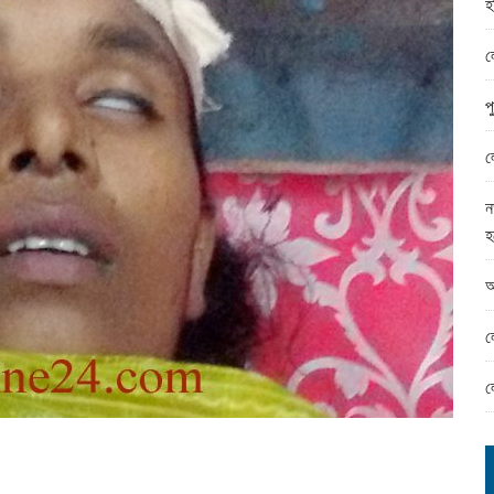
হ
ামের ঈদ সামগ্রী বিতরন
ন্ড অফিসে ভয়াবহ দুর্নীতি
ল
প
ল
ন
হ
আ
ল
ল