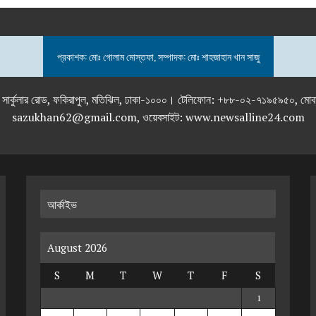
প্রকাশক: মোঃ গোলাম মোস্তফা, সম্পাদক: মোঃ শাহজাহান খান সাজু
তলা), ২৯২ ইনার সার্কুলার রোড, ফকিরাপুল, মতিঝিল, ঢাকা-১০০০। টেলিফোন: +৮৮-০২
sazukhan62@gmail.com, ওয়েবসাইট: www.newsalline24.com
আর্কাইভ
August 2026
S
M
T
W
T
F
S
1