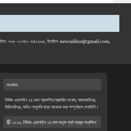
-৭১৯৫৯৫০, মোবাইল: +৮৮-০১৭৪০-৯৪২২৬৫, ইমেইল-newsalline@gmail.com,
সতর্কতা
নিউজ এ্যালাইন ২৪.কমে প্রকাশিত/প্রচারিত সংবাদ, আলোকচিত্র,
ভিডিওচিত্র, অডিও অনুমতি ছাড়া ব্যবহার করা সম্পূর্ণরূপে বেআইনি।
© ২০১৬, নিউজ এ্যালাইন ২৪.কম কতৃক স্বর্ব স্বত্ত্ব সংরক্ষিত