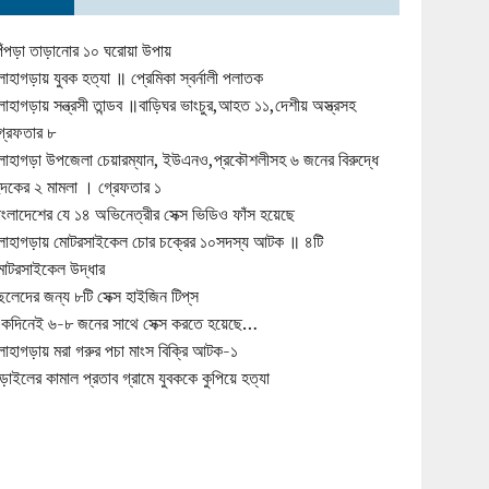
িঁপড়া তাড়ানোর ১০ ঘরোয়া উপায়
োহাগড়ায় যুবক হত্যা ॥ প্রেমিকা স্বর্নালী পলাতক
োহাগড়ায় সন্ত্রসী তান্ডব ॥বাড়িঘর ভাংচুর,আহত ১১,দেশীয় অস্ত্রসহ
্রেফতার ৮
োহাগড়া উপজেলা চেয়ারম্যান, ইউএনও,প্রকৌশলীসহ ৬ জনের বিরুদ্ধে
ুদকের ২ মামলা । গ্রেফতার ১
াংলাদেশের যে ১৪ অভিনেত্রীর সেক্স ভিডিও ফাঁস হয়েছে
োহাগড়ায় মোটরসাইকেল চোর চক্রের ১০সদস্য আটক ॥ ৪টি
োটরসাইকেল উদ্ধার
েলেদের জন্য ৮টি সেক্স হাইজিন টিপ্‌স
কদিনেই ৬-৮ জনের সাথে সেক্স করতে হয়েছে…
োহাগড়ায় মরা গরুর পচা মাংস বিক্রি আটক-১
ড়াইলের কামাল প্রতাব গ্রামে যুবককে কুপিয়ে হত্যা