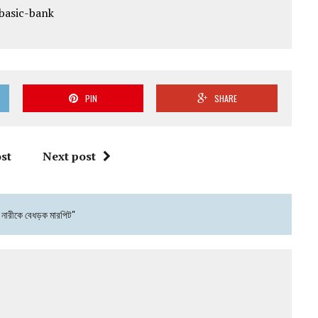
PIN
SHARE
st
Next post
হয়ে নারীকে বেধড়ক মারপিট"