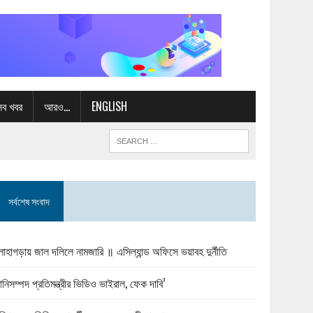
সব খবর
আরও…
ENGLISH
সর্বশেষ সংবাদ
োহাগড়ায় জাল দলিলে নামজারি ॥ এসিল্যান্ড অফিসে ভয়াবহ দুর্নীতি
ানিসম্পদ প্রতিমন্ত্রীর ভিডিও ভাইরাল, ফেক দাবি’