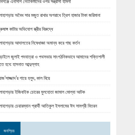
বিগঞ্জে এনসিপি নেতাকর্মীদের ওপর সন্ত্রাসী হামলা
োহাগড়ায় অবৈধ সার মজুত রাখার অপরাধে ত্রিশ হাজার টাকা জরিমানা
ুরুষাঙ্গ কাটার অভিযোগ স্ত্রীর বিরুদ্ধে
োহাগড়ায় আদালতের নিষেধাজ্ঞা অমান্য করে গাছ কর্তন
ড়াইলে জুলাই পদযাত্রা ও পথসভায় সাংগঠনিকভাবে আমাদের শক্তিশালী
তে হবে: হাসনাত আব্দুল্লাহ
জ‘সাজ্জাদ’র গায়ে হলুদ, কাল বিয়ে
োহাগড়ায় ইজিবাইক চোরের মুলহোতা জামাল মোল্যা আটক
োহাগড়ায় চেয়ারম্যান প্রার্থী আতিকুল ইসলামের ঈদ সামগ্রী বিতরন
জনপ্রিয়