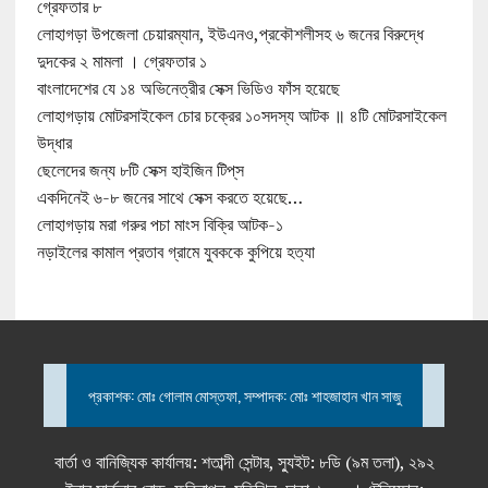
গ্রেফতার ৮
লোহাগড়া উপজেলা চেয়ারম্যান, ইউএনও,প্রকৌশলীসহ ৬ জনের বিরুদ্ধে
দুদকের ২ মামলা । গ্রেফতার ১
বাংলাদেশের যে ১৪ অভিনেত্রীর সেক্স ভিডিও ফাঁস হয়েছে
লোহাগড়ায় মোটরসাইকেল চোর চক্রের ১০সদস্য আটক ॥ ৪টি মোটরসাইকেল
উদ্ধার
ছেলেদের জন্য ৮টি সেক্স হাইজিন টিপ্‌স
একদিনেই ৬-৮ জনের সাথে সেক্স করতে হয়েছে…
লোহাগড়ায় মরা গরুর পচা মাংস বিক্রি আটক-১
নড়াইলের কামাল প্রতাব গ্রামে যুবককে কুপিয়ে হত্যা
প্রকাশক: মোঃ গোলাম মোস্তফা, সম্পাদক: মোঃ শাহজাহান খান সাজু
বার্তা ও বানিজ্যিক কার্যালয়: শতাব্দী সেন্টার, স্যুইট: ৮ডি (৯ম তলা), ২৯২