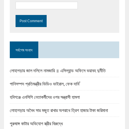
সর্বশেষ সংবাদ
লোহাগড়ায় জাল দলিলে নামজারি ॥ এসিল্যান্ড অফিসে ভয়াবহ দুর্নীতি
পানিসম্পদ প্রতিমন্ত্রীর ভিডিও ভাইরাল, ফেক দাবি’
হবিগঞ্জে এনসিপি নেতাকর্মীদের ওপর সন্ত্রাসী হামলা
লোহাগড়ায় অবৈধ সার মজুত রাখার অপরাধে ত্রিশ হাজার টাকা জরিমানা
পুরুষাঙ্গ কাটার অভিযোগ স্ত্রীর বিরুদ্ধে