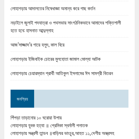
লোহাগড়ায় আদালতের নিষেধাজ্ঞা অমান্য করে গাছ কর্তন
নড়াইলে জুলাই পদযাত্রা ও পথসভায় সাংগঠনিকভাবে আমাদের শক্তিশালী
হতে হবে: হাসনাত আব্দুল্লাহ
আজ‘সাজ্জাদ’র গায়ে হলুদ, কাল বিয়ে
লোহাগড়ায় ইজিবাইক চোরের মুলহোতা জামাল মোল্যা আটক
লোহাগড়ায় চেয়ারম্যান প্রার্থী আতিকুল ইসলামের ঈদ সামগ্রী বিতরন
জনপ্রিয়
পিঁপড়া তাড়ানোর ১০ ঘরোয়া উপায়
লোহাগড়ায় যুবক হত্যা ॥ প্রেমিকা স্বর্নালী পলাতক
লোহাগড়ায় সন্ত্রসী তান্ডব ॥বাড়িঘর ভাংচুর,আহত ১১,দেশীয় অস্ত্রসহ