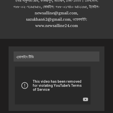
ইনার সার্কুলার রোড, ফকিরাপুল, মতিঝিল, ঢাকা-১০০০। টেলিফোন:
+৮৮-০২-৭১৯৫৯৫০, মোবাইল: +৮৮-০১৭৪০-৯৪২২৬৫, ইমেইল-
newsalline@gmail.com,
sazukhan62@gmail.com, ওয়েবসাইট:
www.newsalline24.com
এ্যালাইন টিভি