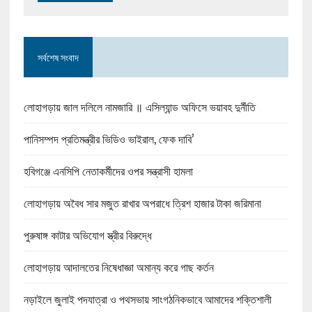
সর্বশেষ সংবাদ
লোহাগড়ায় জাল দলিলে নামজারি ॥ এসিল্যান্ড অফিসে ভয়াবহ দুর্নীতি
পানিসম্পদ প্রতিমন্ত্রীর ভিডিও ভাইরাল, ফেক দাবি’
হবিগঞ্জে এনসিপি নেতাকর্মীদের ওপর সন্ত্রাসী হামলা
লোহাগড়ায় অবৈধ সার মজুত রাখার অপরাধে ত্রিশ হাজার টাকা জরিমানা
পুরুষাঙ্গ কাটার অভিযোগ স্ত্রীর বিরুদ্ধে
লোহাগড়ায় আদালতের নিষেধাজ্ঞা অমান্য করে গাছ কর্তন
নড়াইলে জুলাই পদযাত্রা ও পথসভায় সাংগঠনিকভাবে আমাদের শক্তিশালী