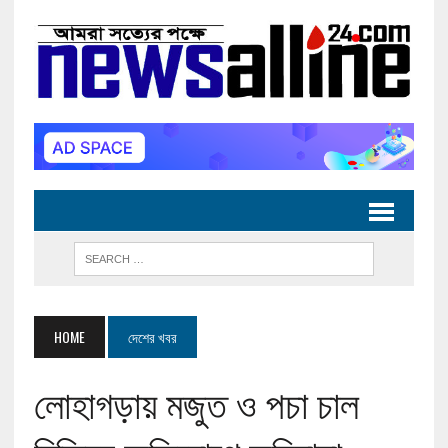
HOME
দেশের খবর
লোহাগড়ায় মজুত ও পচা চাল