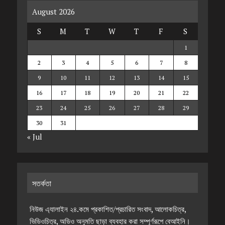
August 2026
S
M
T
W
T
F
S
1
2
3
4
5
6
7
8
9
10
11
12
13
14
15
16
17
18
19
20
21
22
23
24
25
26
27
28
29
30
31
« Jul
সতর্কতা
নিউজ এ্যালাইন ২৪.কমে প্রকাশিত/প্রচারিত সংবাদ, আলোকচিত্র,
ভিডিওচিত্র, অডিও অনুমতি ছাড়া ব্যবহার করা সম্পূর্ণরূপে বেআইনি।