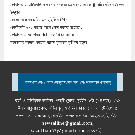
লোহাগড়ায় মোটরসাইকেল চোর চক্রের ১০সদস্য আটক ॥ ৪টি মোটরসাইকেল
উদ্ধার
ছেলেদের জন্য ৮টি সেক্স হাইজিন টিপ্‌স
একদিনেই ৬-৮ জনের সাথে সেক্স করতে হয়েছে…
লোহাগড়ায় মরা গরুর পচা মাংস বিক্রি আটক-১
নড়াইলের কামাল প্রতাব গ্রামে যুবককে কুপিয়ে হত্যা
প্রকাশক: মোঃ গোলাম মোস্তফা, সম্পাদক: মোঃ শাহজাহান খান সাজু
বার্তা ও বানিজ্যিক কার্যালয়: শতাব্দী সেন্টার, স্যুইট: ৮ডি (৯ম তলা), ২৯২
ইনার সার্কুলার রোড, ফকিরাপুল, মতিঝিল, ঢাকা-১০০০। টেলিফোন:
+৮৮-০২-৭১৯৫৯৫০, মোবাইল: +৮৮-০১৭৪০-৯৪২২৬৫, ইমেইল-
newsalline@gmail.com,
sazukhan62@gmail.com, ওয়েবসাইট: