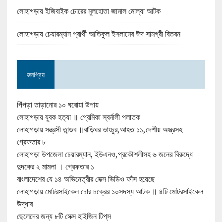
লোহাগড়ায় ইজিবাইক চোরের মুলহোতা জামাল মোল্যা আটক
লোহাগড়ায় চেয়ারম্যান প্রার্থী আতিকুল ইসলামের ঈদ সামগ্রী বিতরন
জনপ্রিয়
পিঁপড়া তাড়ানোর ১০ ঘরোয়া উপায়
লোহাগড়ায় যুবক হত্যা ॥ প্রেমিকা স্বর্নালী পলাতক
লোহাগড়ায় সন্ত্রসী তান্ডব ॥বাড়িঘর ভাংচুর,আহত ১১,দেশীয় অস্ত্রসহ
গ্রেফতার ৮
লোহাগড়া উপজেলা চেয়ারম্যান, ইউএনও,প্রকৌশলীসহ ৬ জনের বিরুদ্ধে
দুদকের ২ মামলা । গ্রেফতার ১
বাংলাদেশের যে ১৪ অভিনেত্রীর সেক্স ভিডিও ফাঁস হয়েছে
লোহাগড়ায় মোটরসাইকেল চোর চক্রের ১০সদস্য আটক ॥ ৪টি মোটরসাইকেল
উদ্ধার
ছেলেদের জন্য ৮টি সেক্স হাইজিন টিপ্‌স