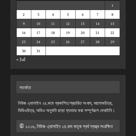
1
2
3
4
5
6
7
8
9
10
11
12
13
14
15
16
17
18
19
20
21
22
23
24
25
26
27
28
29
30
31
« Jul
সতর্কতা
নিউজ এ্যালাইন ২৪.কমে প্রকাশিত/প্রচারিত সংবাদ, আলোকচিত্র,
ভিডিওচিত্র, অডিও অনুমতি ছাড়া ব্যবহার করা সম্পূর্ণরূপে বেআইনি।
© ২০১৬, নিউজ এ্যালাইন ২৪.কম কতৃক স্বর্ব স্বত্ত্ব সংরক্ষিত