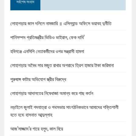
সর্বশেষ সংবাদ
লোহাগড়ায় জাল দলিলে নামজারি ॥ এসিল্যান্ড অফিসে ভয়াবহ দুর্নীতি
পানিসম্পদ প্রতিমন্ত্রীর ভিডিও ভাইরাল, ফেক দাবি’
হবিগঞ্জে এনসিপি নেতাকর্মীদের ওপর সন্ত্রাসী হামলা
লোহাগড়ায় অবৈধ সার মজুত রাখার অপরাধে ত্রিশ হাজার টাকা জরিমানা
পুরুষাঙ্গ কাটার অভিযোগ স্ত্রীর বিরুদ্ধে
লোহাগড়ায় আদালতের নিষেধাজ্ঞা অমান্য করে গাছ কর্তন
নড়াইলে জুলাই পদযাত্রা ও পথসভায় সাংগঠনিকভাবে আমাদের শক্তিশালী
হতে হবে: হাসনাত আব্দুল্লাহ
আজ‘সাজ্জাদ’র গায়ে হলুদ, কাল বিয়ে