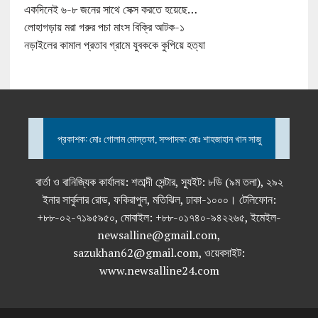
একদিনেই ৬-৮ জনের সাথে সেক্স করতে হয়েছে…
লোহাগড়ায় মরা গরুর পচা মাংস বিক্রি আটক-১
নড়াইলের কামাল প্রতাব গ্রামে যুবককে কুপিয়ে হত্যা
প্রকাশক: মোঃ গোলাম মোস্তফা, সম্পাদক: মোঃ শাহজাহান খান সাজু
বার্তা ও বানিজ্যিক কার্যালয়: শতাব্দী সেন্টার, স্যুইট: ৮ডি (৯ম তলা), ২৯২
ইনার সার্কুলার রোড, ফকিরাপুল, মতিঝিল, ঢাকা-১০০০। টেলিফোন:
+৮৮-০২-৭১৯৫৯৫০, মোবাইল: +৮৮-০১৭৪০-৯৪২২৬৫, ইমেইল-
newsalline@gmail.com,
sazukhan62@gmail.com, ওয়েবসাইট:
www.newsalline24.com