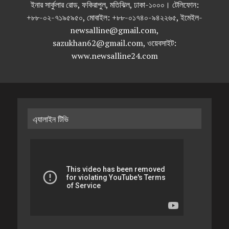
ইনার সার্কুলার রোড, ফকিরাপুল, মতিঝিল, ঢাকা-১০০০। টেলিফোন:
+৮৮-০২-৭১৯৫৯৫০, মোবাইল: +৮৮-০১৭৪০-৯৪২২৬৫, ইমেইল-
newsalline@gmail.com,
sazukhan62@gmail.com, ওয়েবসাইট:
www.newsalline24.com
এ্যালাইন টিভি