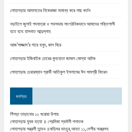
লোহাগড়ায় আদালতের নিষেধাজ্ঞা অমান্য করে গাছ কর্তন
নড়াইলে জুলাই পদযাত্রা ও পথসভায় সাংগঠনিকভাবে আমাদের শক্তিশালী
হতে হবে: হাসনাত আব্দুল্লাহ
আজ‘সাজ্জাদ’র গায়ে হলুদ, কাল বিয়ে
লোহাগড়ায় ইজিবাইক চোরের মুলহোতা জামাল মোল্যা আটক
লোহাগড়ায় চেয়ারম্যান প্রার্থী আতিকুল ইসলামের ঈদ সামগ্রী বিতরন
জনপ্রিয়
পিঁপড়া তাড়ানোর ১০ ঘরোয়া উপায়
লোহাগড়ায় যুবক হত্যা ॥ প্রেমিকা স্বর্নালী পলাতক
লোহাগড়ায় সন্ত্রসী তান্ডব ॥বাড়িঘর ভাংচুর,আহত ১১,দেশীয় অস্ত্রসহ