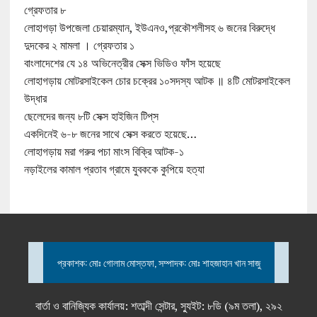
গ্রেফতার ৮
লোহাগড়া উপজেলা চেয়ারম্যান, ইউএনও,প্রকৌশলীসহ ৬ জনের বিরুদ্ধে
দুদকের ২ মামলা । গ্রেফতার ১
বাংলাদেশের যে ১৪ অভিনেত্রীর সেক্স ভিডিও ফাঁস হয়েছে
লোহাগড়ায় মোটরসাইকেল চোর চক্রের ১০সদস্য আটক ॥ ৪টি মোটরসাইকেল
উদ্ধার
ছেলেদের জন্য ৮টি সেক্স হাইজিন টিপ্‌স
একদিনেই ৬-৮ জনের সাথে সেক্স করতে হয়েছে…
লোহাগড়ায় মরা গরুর পচা মাংস বিক্রি আটক-১
নড়াইলের কামাল প্রতাব গ্রামে যুবককে কুপিয়ে হত্যা
প্রকাশক: মোঃ গোলাম মোস্তফা, সম্পাদক: মোঃ শাহজাহান খান সাজু
বার্তা ও বানিজ্যিক কার্যালয়: শতাব্দী সেন্টার, স্যুইট: ৮ডি (৯ম তলা), ২৯২