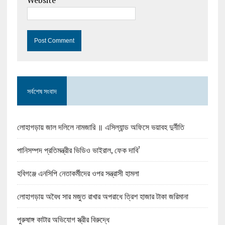
Website
সর্বশেষ সংবাদ
লোহাগড়ায় জাল দলিলে নামজারি ॥ এসিল্যান্ড অফিসে ভয়াবহ দুর্নীতি
পানিসম্পদ প্রতিমন্ত্রীর ভিডিও ভাইরাল, ফেক দাবি’
হবিগঞ্জে এনসিপি নেতাকর্মীদের ওপর সন্ত্রাসী হামলা
লোহাগড়ায় অবৈধ সার মজুত রাখার অপরাধে ত্রিশ হাজার টাকা জরিমানা
পুরুষাঙ্গ কাটার অভিযোগ স্ত্রীর বিরুদ্ধে