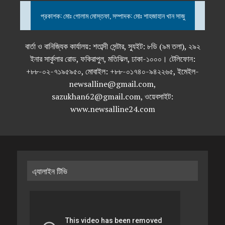
প্রকাশক: মোঃ গোলাম মোস্তফা, সম্পাদক: মোঃ শাহজাহান খান সাজু
বার্তা ও বানিজ্যিক কার্যালয়: শতাব্দী সেন্টার, স্যুইট: ৮ডি (৯ম তলা), ২৯২
ইনার সার্কুলার রোড, ফকিরাপুল, মতিঝিল, ঢাকা-১০০০। টেলিফোন:
+৮৮-০২-৭১৯৫৯৫০, মোবাইল: +৮৮-০১৭৪০-৯৪২২৬৫, ইমেইল-
newsalline@gmail.com,
sazukhan62@gmail.com, ওয়েবসাইট:
www.newsalline24.com
এ্যালাইন টিভি