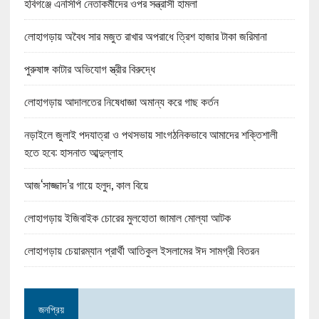
হবিগঞ্জে এনসিপি নেতাকর্মীদের ওপর সন্ত্রাসী হামলা
লোহাগড়ায় অবৈধ সার মজুত রাখার অপরাধে ত্রিশ হাজার টাকা জরিমানা
পুরুষাঙ্গ কাটার অভিযোগ স্ত্রীর বিরুদ্ধে
লোহাগড়ায় আদালতের নিষেধাজ্ঞা অমান্য করে গাছ কর্তন
নড়াইলে জুলাই পদযাত্রা ও পথসভায় সাংগঠনিকভাবে আমাদের শক্তিশালী
হতে হবে: হাসনাত আব্দুল্লাহ
আজ‘সাজ্জাদ’র গায়ে হলুদ, কাল বিয়ে
লোহাগড়ায় ইজিবাইক চোরের মুলহোতা জামাল মোল্যা আটক
লোহাগড়ায় চেয়ারম্যান প্রার্থী আতিকুল ইসলামের ঈদ সামগ্রী বিতরন
জনপ্রিয়