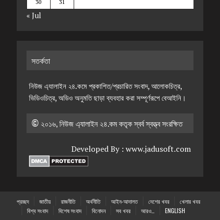
30
31
« Jul
সতর্কতা
নিউজ এ্যালাইন ২৪.কমে প্রকাশিত/প্রচারিত সংবাদ, আলোকচিত্র,
ভিডিওচিত্র, অডিও অনুমতি ছাড়া ব্যবহার করা সম্পূর্ণরূপে বেআইনি।
© ২০১৬, নিউজ এ্যালাইন ২৪.কম কতৃক স্বর্ব স্বত্ত্ব সংরক্ষিত
Developed By :
www.jadusoft.com
প্রচ্ছদ
জাতীয়
রাজনীতি
অর্থনীতি
আইন-আদালত
দেশের খবর
খেলার খবর
বিশ্ব সংবাদ
বিশেষ সংবাদ
বিনোদন
সব খবর
আরও…
ENGLISH