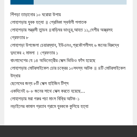
পিঁপড়া তাড়ানোর ১০ ঘরোয়া উপায়
লোহাগড়ায় যুবক হত্যা ॥ প্রেমিকা স্বর্নালী পলাতক
লোহাগড়ায় সন্ত্রসী তান্ডব ॥বাড়িঘর ভাংচুর,আহত ১১,দেশীয় অস্ত্রসহ
গ্রেফতার ৮
লোহাগড়া উপজেলা চেয়ারম্যান, ইউএনও,প্রকৌশলীসহ ৬ জনের বিরুদ্ধে
দুদকের ২ মামলা । গ্রেফতার ১
বাংলাদেশের যে ১৪ অভিনেত্রীর সেক্স ভিডিও ফাঁস হয়েছে
লোহাগড়ায় মোটরসাইকেল চোর চক্রের ১০সদস্য আটক ॥ ৪টি মোটরসাইকেল
উদ্ধার
ছেলেদের জন্য ৮টি সেক্স হাইজিন টিপ্‌স
একদিনেই ৬-৮ জনের সাথে সেক্স করতে হয়েছে…
লোহাগড়ায় মরা গরুর পচা মাংস বিক্রি আটক-১
নড়াইলের কামাল প্রতাব গ্রামে যুবককে কুপিয়ে হত্যা