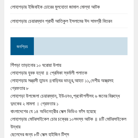
লোহাগড়ায় ইজিবাইক চোরের মুলহোতা জামাল মোল্যা আটক
লোহাগড়ায় চেয়ারম্যান প্রার্থী আতিকুল ইসলামের ঈদ সামগ্রী বিতরন
জনপ্রিয়
পিঁপড়া তাড়ানোর ১০ ঘরোয়া উপায়
লোহাগড়ায় যুবক হত্যা ॥ প্রেমিকা স্বর্নালী পলাতক
লোহাগড়ায় সন্ত্রসী তান্ডব ॥বাড়িঘর ভাংচুর,আহত ১১,দেশীয় অস্ত্রসহ
গ্রেফতার ৮
লোহাগড়া উপজেলা চেয়ারম্যান, ইউএনও,প্রকৌশলীসহ ৬ জনের বিরুদ্ধে
দুদকের ২ মামলা । গ্রেফতার ১
বাংলাদেশের যে ১৪ অভিনেত্রীর সেক্স ভিডিও ফাঁস হয়েছে
লোহাগড়ায় মোটরসাইকেল চোর চক্রের ১০সদস্য আটক ॥ ৪টি মোটরসাইকেল
উদ্ধার
ছেলেদের জন্য ৮টি সেক্স হাইজিন টিপ্‌স