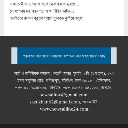
একদিনেই ৬-৮ জনের সাথে সেক্স করতে হয়েছে…
লোহাগড়ায় মরা গরুর পচা মাংস বিক্রি আটক-১
নড়াইলের কামাল প্রতাব গ্রামে যুবককে কুপিয়ে হত্যা
প্রকাশক: মোঃ গোলাম মোস্তফা, সম্পাদক: মোঃ শাহজাহান খান সাজু
বার্তা ও বানিজ্যিক কার্যালয়: শতাব্দী সেন্টার, স্যুইট: ৮ডি (৯ম তলা), ২৯২
ইনার সার্কুলার রোড, ফকিরাপুল, মতিঝিল, ঢাকা-১০০০। টেলিফোন:
+৮৮-০২-৭১৯৫৯৫০, মোবাইল: +৮৮-০১৭৪০-৯৪২২৬৫, ইমেইল-
newsalline@gmail.com,
sazukhan62@gmail.com, ওয়েবসাইট:
www.newsalline24.com