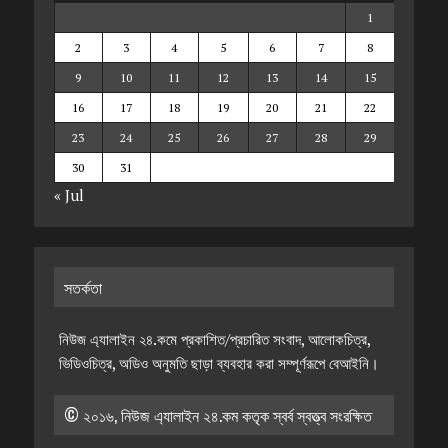
1
2
3
4
5
6
7
8
9
10
11
12
13
14
15
16
17
18
19
20
21
22
23
24
25
26
27
28
29
30
31
« Jul
সতর্কতা
নিউজ এ্যালাইন ২৪.কমে প্রকাশিত/প্রচারিত সংবাদ, আলোকচিত্র,
ভিডিওচিত্র, অডিও অনুমতি ছাড়া ব্যবহার করা সম্পূর্ণরূপে বেআইনি।
© ২০১৬, নিউজ এ্যালাইন ২৪.কম কতৃক স্বর্ব স্বত্ত্ব সংরক্ষিত