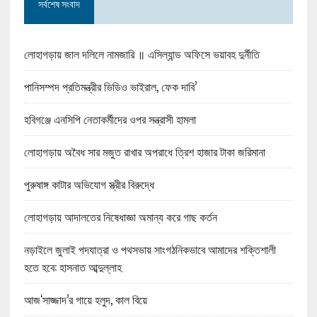
সর্বশেষ সংবাদ
লোহাগড়ায় জাল দলিলে নামজারি ॥ এসিল্যান্ড অফিসে ভয়াবহ দুর্নীতি
পানিসম্পদ প্রতিমন্ত্রীর ভিডিও ভাইরাল, ফেক দাবি’
হবিগঞ্জে এনসিপি নেতাকর্মীদের ওপর সন্ত্রাসী হামলা
লোহাগড়ায় অবৈধ সার মজুত রাখার অপরাধে ত্রিশ হাজার টাকা জরিমানা
পুরুষাঙ্গ কাটার অভিযোগ স্ত্রীর বিরুদ্ধে
লোহাগড়ায় আদালতের নিষেধাজ্ঞা অমান্য করে গাছ কর্তন
নড়াইলে জুলাই পদযাত্রা ও পথসভায় সাংগঠনিকভাবে আমাদের শক্তিশালী
হতে হবে: হাসনাত আব্দুল্লাহ
আজ‘সাজ্জাদ’র গায়ে হলুদ, কাল বিয়ে