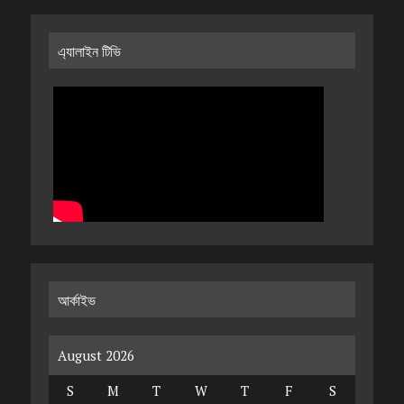
এ্যালাইন টিভি
আর্কাইভ
August 2026
S
M
T
W
T
F
S