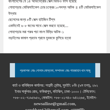
বাংলাদেশের যে ১৪ অভিনেত্রীর সেক্স ভিডিও ফাঁস হয়েছে
লোহাগড়ায় মোটরসাইকেল চোর চক্রের ১০সদস্য আটক ॥ ৪টি মোটরসাইকেল
উদ্ধার
ছেলেদের জন্য ৮টি সেক্স হাইজিন টিপ্‌স
একদিনেই ৬-৮ জনের সাথে সেক্স করতে হয়েছে…
লোহাগড়ায় মরা গরুর পচা মাংস বিক্রি আটক-১
নড়াইলের কামাল প্রতাব গ্রামে যুবককে কুপিয়ে হত্যা
প্রকাশক: মোঃ গোলাম মোস্তফা, সম্পাদক: মোঃ শাহজাহান খান সাজু
বার্তা ও বানিজ্যিক কার্যালয়: শতাব্দী সেন্টার, স্যুইট: ৮ডি (৯ম তলা), ২৯২
ইনার সার্কুলার রোড, ফকিরাপুল, মতিঝিল, ঢাকা-১০০০। টেলিফোন:
+৮৮-০২-৭১৯৫৯৫০, মোবাইল: +৮৮-০১৭৪০-৯৪২২৬৫, ইমেইল-
newsalline@gmail.com,
sazukhan62@gmail.com, ওয়েবসাইট: