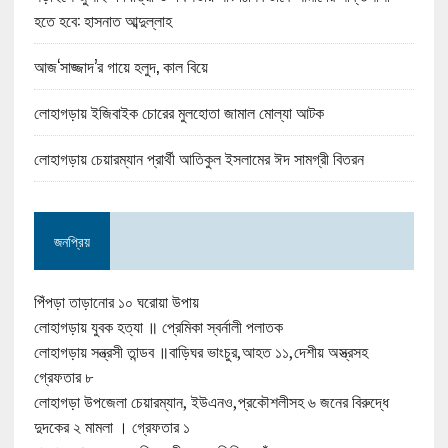
হতে হবে: হাসনাত আব্দুল্লাহ
আজ‘সাজ্জাদ’র গায়ে হলুদ, কাল বিয়ে
লোহাগড়ায় ইজিবাইক চোরের মুলহোতা জামাল মোল্যা আটক
লোহাগড়ায় চেয়ারম্যান প্রার্থী আতিকুল ইসলামের ঈদ সামগ্রী বিতরন
জনপ্রিয়
পিঁপড়া তাড়ানোর ১০ ঘরোয়া উপায়
লোহাগড়ায় যুবক হত্যা ॥ প্রেমিকা স্বর্নালী পলাতক
লোহাগড়ায় সন্ত্রসী তান্ডব ॥বাড়িঘর ভাংচুর,আহত ১১,দেশীয় অস্ত্রসহ
গ্রেফতার ৮
লোহাগড়া উপজেলা চেয়ারম্যান, ইউএনও,প্রকৌশলীসহ ৬ জনের বিরুদ্ধে
দুদকের ২ মামলা । গ্রেফতার ১