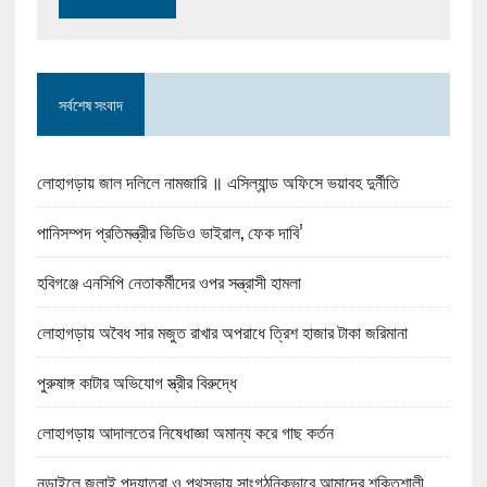
সর্বশেষ সংবাদ
লোহাগড়ায় জাল দলিলে নামজারি ॥ এসিল্যান্ড অফিসে ভয়াবহ দুর্নীতি
পানিসম্পদ প্রতিমন্ত্রীর ভিডিও ভাইরাল, ফেক দাবি’
হবিগঞ্জে এনসিপি নেতাকর্মীদের ওপর সন্ত্রাসী হামলা
লোহাগড়ায় অবৈধ সার মজুত রাখার অপরাধে ত্রিশ হাজার টাকা জরিমানা
পুরুষাঙ্গ কাটার অভিযোগ স্ত্রীর বিরুদ্ধে
লোহাগড়ায় আদালতের নিষেধাজ্ঞা অমান্য করে গাছ কর্তন
নড়াইলে জুলাই পদযাত্রা ও পথসভায় সাংগঠনিকভাবে আমাদের শক্তিশালী