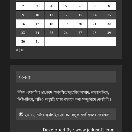
2
3
4
5
6
7
8
9
10
11
12
13
14
15
16
17
18
19
20
21
22
23
24
25
26
27
28
29
30
31
« Jul
সতর্কতা
নিউজ এ্যালাইন ২৪.কমে প্রকাশিত/প্রচারিত সংবাদ, আলোকচিত্র,
ভিডিওচিত্র, অডিও অনুমতি ছাড়া ব্যবহার করা সম্পূর্ণরূপে বেআইনি।
© ২০১৬, নিউজ এ্যালাইন ২৪.কম কতৃক স্বর্ব স্বত্ত্ব সংরক্ষিত
Developed By :
www.jadusoft.com