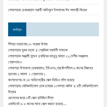
লোহাগড়ায় চেয়ারম্যান প্রার্থী আতিকুল ইসলামের ঈদ সামগ্রী বিতরন
জনপ্রিয়
পিঁপড়া তাড়ানোর ১০ ঘরোয়া উপায়
লোহাগড়ায় যুবক হত্যা ॥ প্রেমিকা স্বর্নালী পলাতক
লোহাগড়ায় সন্ত্রসী তান্ডব ॥বাড়িঘর ভাংচুর,আহত ১১,দেশীয় অস্ত্রসহ
গ্রেফতার ৮
লোহাগড়া উপজেলা চেয়ারম্যান, ইউএনও,প্রকৌশলীসহ ৬ জনের বিরুদ্ধে
দুদকের ২ মামলা । গ্রেফতার ১
বাংলাদেশের যে ১৪ অভিনেত্রীর সেক্স ভিডিও ফাঁস হয়েছে
লোহাগড়ায় মোটরসাইকেল চোর চক্রের ১০সদস্য আটক ॥ ৪টি মোটরসাইকেল
উদ্ধার
ছেলেদের জন্য ৮টি সেক্স হাইজিন টিপ্‌স
একদিনেই ৬-৮ জনের সাথে সেক্স করতে হয়েছে…