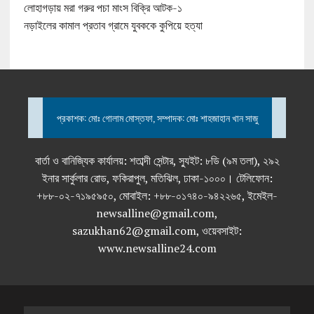
লোহাগড়ায় মরা গরুর পচা মাংস বিক্রি আটক-১
নড়াইলের কামাল প্রতাব গ্রামে যুবককে কুপিয়ে হত্যা
প্রকাশক: মোঃ গোলাম মোস্তফা, সম্পাদক: মোঃ শাহজাহান খান সাজু
বার্তা ও বানিজ্যিক কার্যালয়: শতাব্দী সেন্টার, স্যুইট: ৮ডি (৯ম তলা), ২৯২
ইনার সার্কুলার রোড, ফকিরাপুল, মতিঝিল, ঢাকা-১০০০। টেলিফোন:
+৮৮-০২-৭১৯৫৯৫০, মোবাইল: +৮৮-০১৭৪০-৯৪২২৬৫, ইমেইল-
newsalline@gmail.com,
sazukhan62@gmail.com, ওয়েবসাইট:
www.newsalline24.com