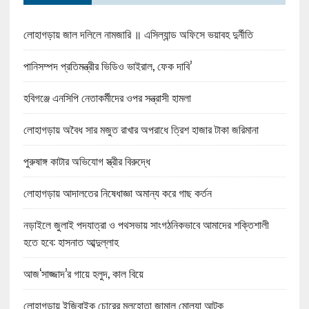
লোহাগড়ায় জাল দলিলে নামজারি ॥ এসিল্যান্ড অফিসে ভয়াবহ দুর্নীতি
পানিসম্পদ প্রতিমন্ত্রীর ভিডিও ভাইরাল, ফেক দাবি’
হবিগঞ্জে এনসিপি নেতাকর্মীদের ওপর সন্ত্রাসী হামলা
লোহাগড়ায় অবৈধ সার মজুত রাখার অপরাধে ত্রিশ হাজার টাকা জরিমানা
পুরুষাঙ্গ কাটার অভিযোগ স্ত্রীর বিরুদ্ধে
লোহাগড়ায় আদালতের নিষেধাজ্ঞা অমান্য করে গাছ কর্তন
নড়াইলে জুলাই পদযাত্রা ও পথসভায় সাংগঠনিকভাবে আমাদের শক্তিশালী
হতে হবে: হাসনাত আব্দুল্লাহ
আজ‘সাজ্জাদ’র গায়ে হলুদ, কাল বিয়ে
লোহাগড়ায় ইজিবাইক চোরের মুলহোতা জামাল মোল্যা আটক