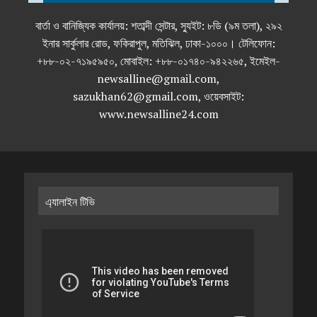
বার্তা ও বানিজ্যিক কার্যালয়: শতাব্দী সেন্টার, স্যুইট: ৮ডি (৯ম তলা), ২৯২
ইনার সার্কুলার রোড, ফকিরাপুল, মতিঝিল, ঢাকা-১০০০। টেলিফোন:
+৮৮-০২-৭১৯৫৯৫০, মোবাইল: +৮৮-০১৭৪০-৯৪২২৬৫, ইমেইল-
newsalline@gmail.com,
sazukhan62@gmail.com, ওয়েবসাইট:
www.newsalline24.com
এ্যালাইন টিভি