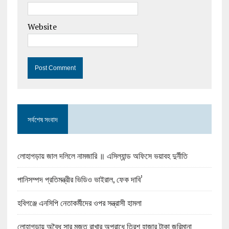
Website
সর্বশেষ সংবাদ
লোহাগড়ায় জাল দলিলে নামজারি ॥ এসিল্যান্ড অফিসে ভয়াবহ দুর্নীতি
পানিসম্পদ প্রতিমন্ত্রীর ভিডিও ভাইরাল, ফেক দাবি’
হবিগঞ্জে এনসিপি নেতাকর্মীদের ওপর সন্ত্রাসী হামলা
লোহাগড়ায় অবৈধ সার মজুত রাখার অপরাধে ত্রিশ হাজার টাকা জরিমানা