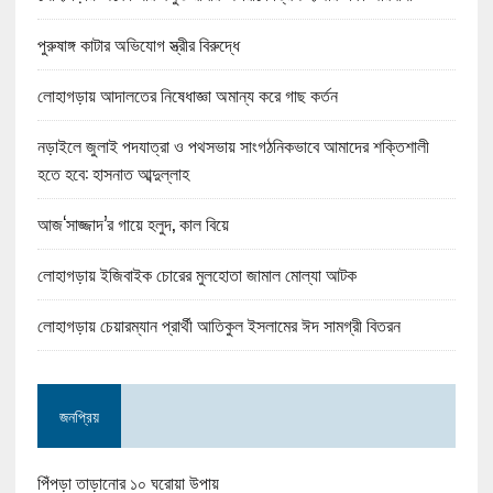
পুরুষাঙ্গ কাটার অভিযোগ স্ত্রীর বিরুদ্ধে
লোহাগড়ায় আদালতের নিষেধাজ্ঞা অমান্য করে গাছ কর্তন
নড়াইলে জুলাই পদযাত্রা ও পথসভায় সাংগঠনিকভাবে আমাদের শক্তিশালী
হতে হবে: হাসনাত আব্দুল্লাহ
আজ‘সাজ্জাদ’র গায়ে হলুদ, কাল বিয়ে
লোহাগড়ায় ইজিবাইক চোরের মুলহোতা জামাল মোল্যা আটক
লোহাগড়ায় চেয়ারম্যান প্রার্থী আতিকুল ইসলামের ঈদ সামগ্রী বিতরন
জনপ্রিয়
পিঁপড়া তাড়ানোর ১০ ঘরোয়া উপায়