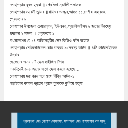
লোহাগড়ায় যুবক হত্যা ॥ প্রেমিকা স্বর্নালী পলাতক
লোহাগড়ায় সন্ত্রসী তান্ডব ॥বাড়িঘর ভাংচুর,আহত ১১,দেশীয় অস্ত্রসহ
গ্রেফতার ৮
লোহাগড়া উপজেলা চেয়ারম্যান, ইউএনও,প্রকৌশলীসহ ৬ জনের বিরুদ্ধে
দুদকের ২ মামলা । গ্রেফতার ১
বাংলাদেশের যে ১৪ অভিনেত্রীর সেক্স ভিডিও ফাঁস হয়েছে
লোহাগড়ায় মোটরসাইকেল চোর চক্রের ১০সদস্য আটক ॥ ৪টি মোটরসাইকেল
উদ্ধার
ছেলেদের জন্য ৮টি সেক্স হাইজিন টিপ্‌স
একদিনেই ৬-৮ জনের সাথে সেক্স করতে হয়েছে…
লোহাগড়ায় মরা গরুর পচা মাংস বিক্রি আটক-১
নড়াইলের কামাল প্রতাব গ্রামে যুবককে কুপিয়ে হত্যা
প্রকাশক: মোঃ গোলাম মোস্তফা, সম্পাদক: মোঃ শাহজাহান খান সাজু